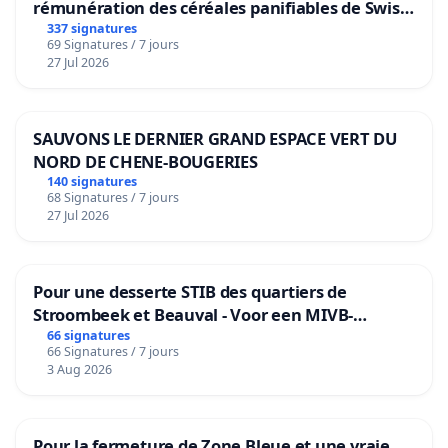
rémunération des céréales panifiables de Swiss
granum basé sur la teneur en protéines
337 signatures
69 Signatures / 7 jours
27 Jul 2026
SAUVONS LE DERNIER GRAND ESPACE VERT DU
NORD DE CHENE-BOUGERIES
140 signatures
68 Signatures / 7 jours
27 Jul 2026
Pour une desserte STIB des quartiers de
Stroombeek et Beauval - Voor een MIVB-
bediening van de wijken Strombeek en Het
66 signatures
66 Signatures / 7 jours
Voor
3 Aug 2026
Pour la fermeture de Zone Bleue et une vraie