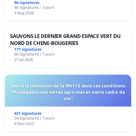
bediening van de wijken Strombeek en Het
86 signatures
86 Signatures / 7 jours
Voor
3 Aug 2026
SAUVONS LE DERNIER GRAND ESPACE VERT DU
NORD DE CHENE-BOUGERIES
177 signatures
86 Signatures / 7 jours
27 Jul 2026
Non à la déviation de la RN113 dans ces conditions
! Protégeons nos terres agricoles et notre cadre de
vie !
431 signatures
54 Signatures / 7 jours
9 Nov 2025