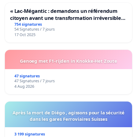
« Lac-Mégantic : demandons un référendum
citoyen avant une transformation irréversible
de notre territoire »
754 signatures
54 Signatures / 7 jours
17 Oct 2025
Genoeg met F1-rijden in Knokke-Het Zoute
47 signatures
47 Signatures / 7 jours
4 Aug 2026
Après la mort de Diégo , agissons pour la sécurité
dans les gares Ferroviaires Suisses
3 199 signatures