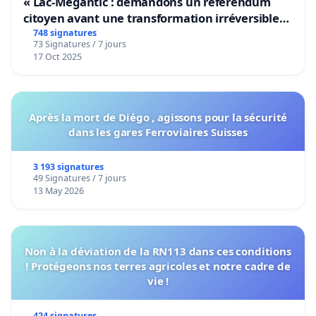
« Lac-Mégantic : demandons un référendum
citoyen avant une transformation irréversible
de notre territoire »
748 signatures
73 Signatures / 7 jours
17 Oct 2025
Après la mort de Diégo , agissons pour la sécurité
dans les gares Ferroviaires Suisses
3 193 signatures
49 Signatures / 7 jours
13 May 2026
Non à la déviation de la RN113 dans ces conditions
! Protégeons nos terres agricoles et notre cadre de
vie !
424 signatures