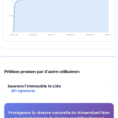
3 954
0
2014-01-28
2015-06-08
2016-10-17
2018-02-25
2019-07-07
2020-11-14
Pétitions promues par d'autres utilisateurs
Sauvons l'immeuble le Lido
831 signatures
Protégeons la réserve naturelle du Kinsendael! Non
au projet mégalo du Centre sportif Le Roseau!