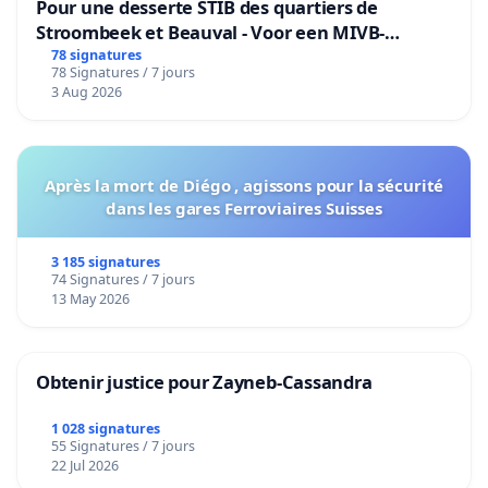
Pour une desserte STIB des quartiers de
Stroombeek et Beauval - Voor een MIVB-
bediening van de wijken Strombeek en Het
78 signatures
78 Signatures / 7 jours
Voor
3 Aug 2026
Après la mort de Diégo , agissons pour la sécurité
dans les gares Ferroviaires Suisses
3 185 signatures
74 Signatures / 7 jours
13 May 2026
Obtenir justice pour Zayneb-Cassandra
1 028 signatures
55 Signatures / 7 jours
22 Jul 2026