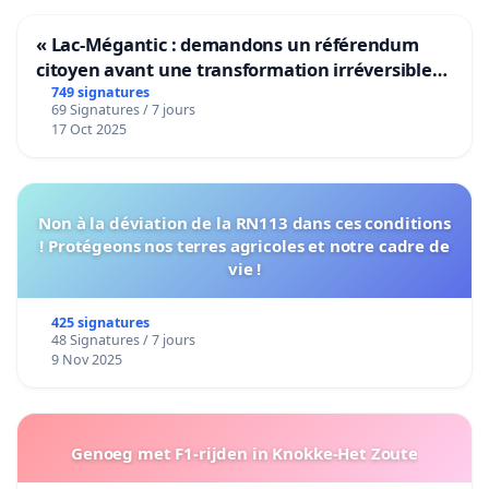
« Lac-Mégantic : demandons un référendum
citoyen avant une transformation irréversible
de notre territoire »
749 signatures
69 Signatures / 7 jours
17 Oct 2025
Non à la déviation de la RN113 dans ces conditions
! Protégeons nos terres agricoles et notre cadre de
vie !
425 signatures
48 Signatures / 7 jours
9 Nov 2025
Genoeg met F1-rijden in Knokke-Het Zoute