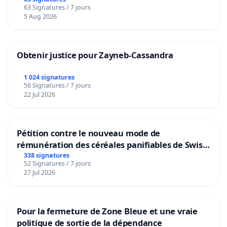
63 Signatures / 7 jours
5 Aug 2026
Obtenir justice pour Zayneb-Cassandra
1 024 signatures
56 Signatures / 7 jours
22 Jul 2026
Pétition contre le nouveau mode de
rémunération des céréales panifiables de Swiss
granum basé sur la teneur en protéines
338 signatures
52 Signatures / 7 jours
27 Jul 2026
Pour la fermeture de Zone Bleue et une vraie
politique de sortie de la dépendance