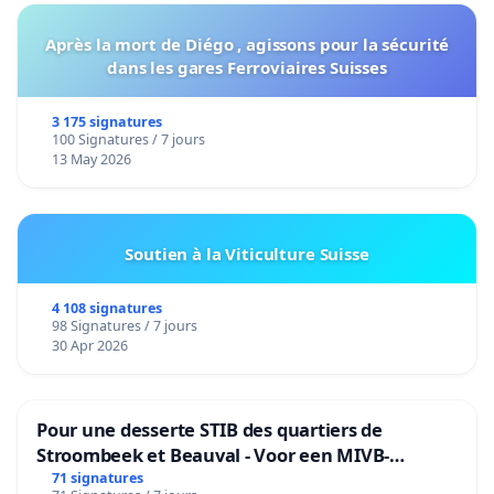
Après la mort de Diégo , agissons pour la sécurité
dans les gares Ferroviaires Suisses
3 175 signatures
100 Signatures / 7 jours
13 May 2026
Soutien à la Viticulture Suisse
4 108 signatures
98 Signatures / 7 jours
30 Apr 2026
Pour une desserte STIB des quartiers de
Stroombeek et Beauval - Voor een MIVB-
bediening van de wijken Strombeek en Het
71 signatures