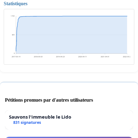
Statistiques
1 701
851
0
2017-05-14
2018-05-03
2019-04-23
2020-04-11
2021-04-01
2022-03-21
Pétitions promues par d'autres utilisateurs
Sauvons l'immeuble le Lido
831 signatures