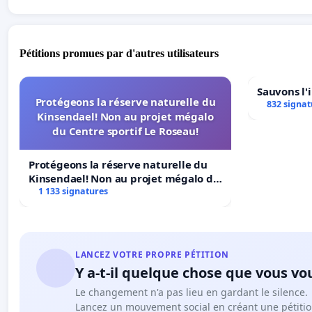
Pétitions promues par d'autres utilisateurs
Sauvons l'
Protégeons la réserve naturelle du
832 signat
Kinsendael! Non au projet mégalo
du Centre sportif Le Roseau!
Protégeons la réserve naturelle du
Kinsendael! Non au projet mégalo du
Centre sportif Le Roseau!
1 133 signatures
LANCEZ VOTRE PROPRE PÉTITION
Y a-t-il quelque chose que vous vo
Le changement n'a pas lieu en gardant le silence.
Lancez un mouvement social en créant une pétitio