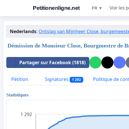
Petitionenligne.net
Voir les p
FR ▼
Nederlands
:
Ontslag van Mijnheer Close, burgemeeste
Démission de Monsieur Close, Bourgmestre de B
Partager sur Facebook (1818)
Pétition
Signatures
Politique de conf
1 292
Statistiques
1 292