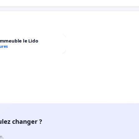
immeuble le Lido
ures
ulez changer ?
n.