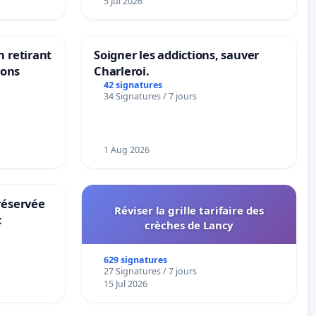
5 Jul 2026
n retirant
Soigner les addictions, sauver
yons
Charleroi.
42 signatures
34 Signatures / 7 jours
1 Aug 2026
réservée
Réviser la grille tarifaire des
c
crèches de Lancy
629 signatures
27 Signatures / 7 jours
15 Jul 2026