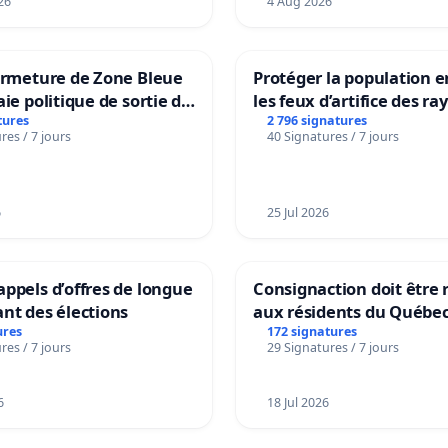
26
4 Aug 2026
ermeture de Zone Bleue
Protéger la population e
aie politique de sortie de
les feux d’artifice des ra
dance
tures
2 796 signatures
res / 7 jours
40 Signatures / 7 jours
6
25 Jul 2026
ppels d’offres de longue
Consignaction doit être 
nt des élections
aux résidents du Québe
ures
172 signatures
res / 7 jours
29 Signatures / 7 jours
6
18 Jul 2026