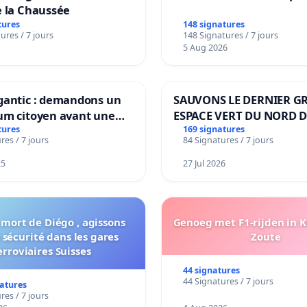
e la Chaussée
tures
148 signatures
ures / 7 jours
148 Signatures / 7 jours
5 Aug 2026
gantic : demandons un
SAUVONS LE DERNIER G
um citoyen avant une
ESPACE VERT DU NORD D
ation irréversible de
BOUGERIES
tures
169 signatures
res / 7 jours
84 Signatures / 7 jours
itoire »
25
27 Jul 2026
 mort de Diégo , agissons
Genoeg met F1-rijden in 
 sécurité dans les gares
Zoute
erroviaires Suisses
44 signatures
44 Signatures / 7 jours
natures
res / 7 jours