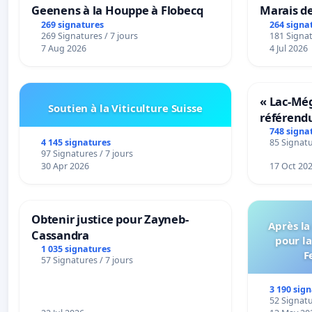
Geenens à la Houppe à Flobecq
Marais d
269 signatures
264 signa
269 Signatures / 7 jours
181 Signat
7 Aug 2026
4 Jul 2026
« Lac-Mé
Soutien à la Viticulture Suisse
référend
transform
748 signa
4 145 signatures
85 Signatu
notre terr
97 Signatures / 7 jours
30 Apr 2026
17 Oct 20
Obtenir justice pour Zayneb-
Après la
Cassandra
pour la
1 035 signatures
F
57 Signatures / 7 jours
3 190 sig
52 Signatu