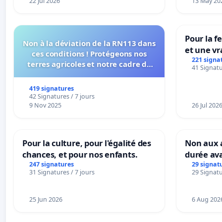
22 Jul 2026
13 May 20
Pour la f
Non à la déviation de la RN113 dans
et une vr
ces conditions ! Protégeons nos
la dépen
221 signa
terres agricoles et notre cadre de
41 Signatu
vie !
419 signatures
42 Signatures / 7 jours
9 Nov 2025
26 Jul 202
Pour la culture, pour l'égalité des
Non aux a
chances, et pour nos enfants.
durée ava
247 signatures
29 signat
31 Signatures / 7 jours
29 Signatu
25 Jun 2026
6 Aug 202