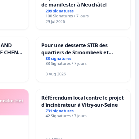
de manifester à Neuchâtel
299 signatures
100 Signatures / 7 jours
29 Jul 2026
RAND
Pour une desserte STIB des
E CHENE-
quartiers de Stroombeek et
Beauval - Voor een MIVB-
83 signatures
83 Signatures / 7 jours
bediening van de wijken
Strombeek en Het Voor
3 Aug 2026
Référendum local contre le projet
Knokke-Het
d'incinérateur à Vitry-sur-Seine
731 signatures
42 Signatures / 7 jours