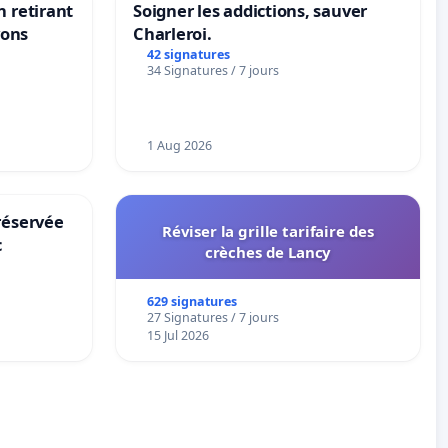
n retirant
Soigner les addictions, sauver
yons
Charleroi.
42 signatures
34 Signatures / 7 jours
1 Aug 2026
réservée
Réviser la grille tarifaire des
c
crèches de Lancy
629 signatures
27 Signatures / 7 jours
15 Jul 2026