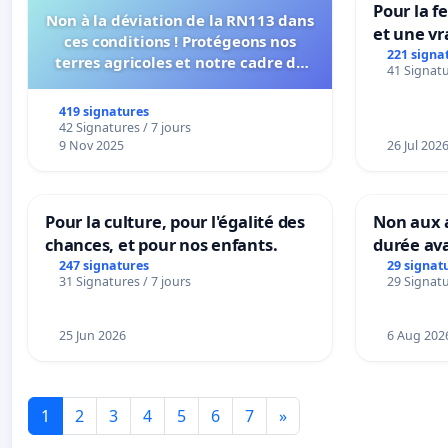
Pour la f
Non à la déviation de la RN113 dans
et une vr
ces conditions ! Protégeons nos
la dépen
221 signa
terres agricoles et notre cadre de
41 Signatu
vie !
419 signatures
42 Signatures / 7 jours
9 Nov 2025
26 Jul 202
Pour la culture, pour l'égalité des
Non aux a
chances, et pour nos enfants.
durée ava
247 signatures
29 signat
31 Signatures / 7 jours
29 Signatu
25 Jun 2026
6 Aug 202
1
2
3
4
5
6
7
»