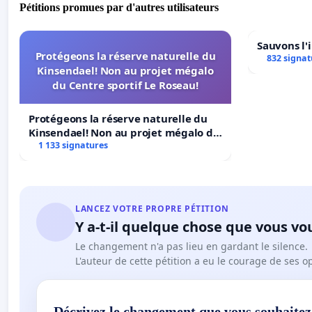
Pétitions promues par d'autres utilisateurs
Sauvons l'
Protégeons la réserve naturelle du
832 signat
Kinsendael! Non au projet mégalo
du Centre sportif Le Roseau!
Protégeons la réserve naturelle du
Kinsendael! Non au projet mégalo du
Centre sportif Le Roseau!
1 133 signatures
LANCEZ VOTRE PROPRE PÉTITION
Y a-t-il quelque chose que vous vo
Le changement n'a pas lieu en gardant le silence.
L'auteur de cette pétition a eu le courage de ses o
Décrivez le changement que vous souhaitez