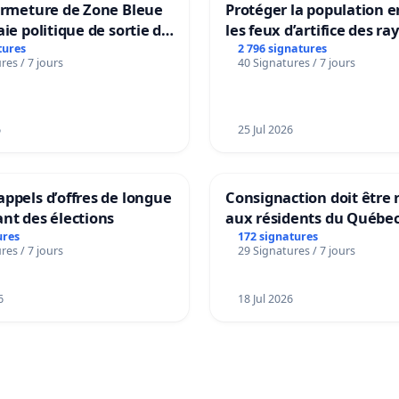
ermeture de Zone Bleue
Protéger la population e
aie politique de sortie de
les feux d’artifice des ra
dance
tures
2 796 signatures
res / 7 jours
40 Signatures / 7 jours
6
25 Jul 2026
ppels d’offres de longue
Consignaction doit être 
nt des élections
aux résidents du Québe
ures
172 signatures
res / 7 jours
29 Signatures / 7 jours
6
18 Jul 2026