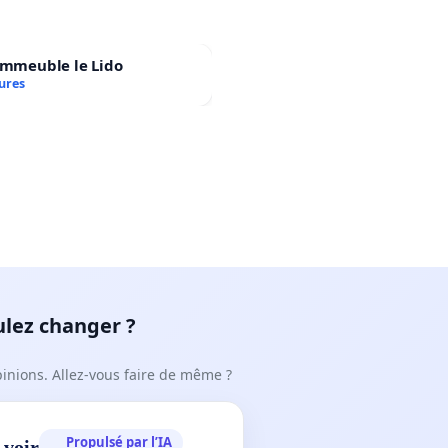
immeuble le Lido
ures
ulez changer ?
pinions. Allez-vous faire de même ?
Propulsé par l’IA
 voir