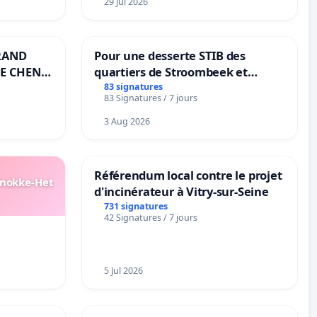
29 Jul 2026
RAND
Pour une desserte STIB des
E CHENE-
quartiers de Stroombeek et
Beauval - Voor een MIVB-
83 signatures
83 Signatures / 7 jours
bediening van de wijken
Strombeek en Het Voor
3 Aug 2026
Référendum local contre le projet
Knokke-Het
d'incinérateur à Vitry-sur-Seine
731 signatures
42 Signatures / 7 jours
5 Jul 2026