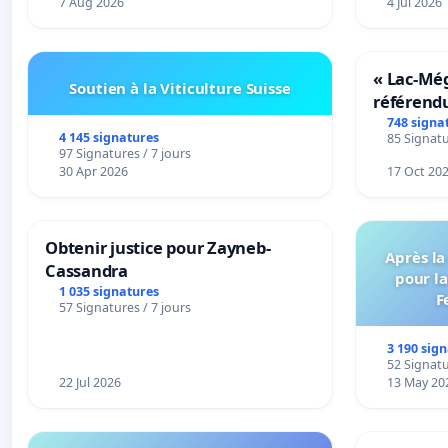
7 Aug 2026
4 Jul 2026
« Lac-Mé
Soutien à la Viticulture Suisse
référend
transform
748 signa
4 145 signatures
85 Signatu
notre terr
97 Signatures / 7 jours
30 Apr 2026
17 Oct 20
Obtenir justice pour Zayneb-
Après la
Cassandra
pour la
1 035 signatures
F
57 Signatures / 7 jours
3 190 sig
52 Signatu
22 Jul 2026
13 May 20