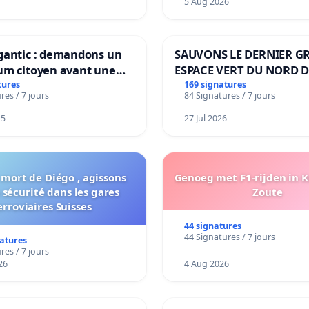
5 Aug 2026
gantic : demandons un
SAUVONS LE DERNIER G
um citoyen avant une
ESPACE VERT DU NORD D
ation irréversible de
BOUGERIES
tures
169 signatures
res / 7 jours
84 Signatures / 7 jours
itoire »
25
27 Jul 2026
 mort de Diégo , agissons
Genoeg met F1-rijden in 
 sécurité dans les gares
Zoute
erroviaires Suisses
44 signatures
44 Signatures / 7 jours
natures
res / 7 jours
26
4 Aug 2026