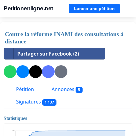
Petitionenligne.net
Lancer une pétition
Contre la réforme INAMI des consultations à
distance
Partager sur Facebook (2)
Pétition
Annonces
5
Signatures
1 137
Statistiques
1 137