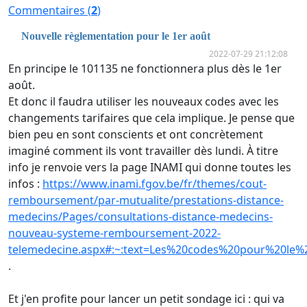
Commentaires (
2
)
Nouvelle règlementation pour le 1er août
2022-07-29 21:12:08
En principe le 101135 ne fonctionnera plus dès le 1er
août.
Et donc il faudra utiliser les nouveaux codes avec les
changements tarifaires que cela implique. Je pense que
bien peu en sont conscients et ont concrètement
imaginé comment ils vont travailler dès lundi. À titre
info je renvoie vers la page INAMI qui donne toutes les
infos :
https://www.inami.fgov.be/fr/themes/cout-
remboursement/par-mutualite/prestations-distance-
medecins/Pages/consultations-distance-medecins-
nouveau-systeme-remboursement-2022-
telemedecine.aspx#:~:text=Les%20codes%20pour%20le%
.
Et j'en profite pour lancer un petit sondage ici : qui va