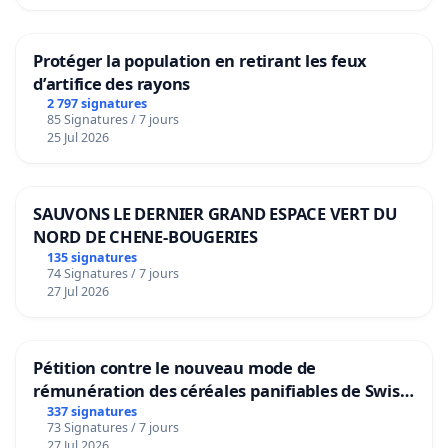
Protéger la population en retirant les feux
d’artifice des rayons
2 797 signatures
85 Signatures / 7 jours
25 Jul 2026
SAUVONS LE DERNIER GRAND ESPACE VERT DU
NORD DE CHENE-BOUGERIES
135 signatures
74 Signatures / 7 jours
27 Jul 2026
Pétition contre le nouveau mode de
rémunération des céréales panifiables de Swiss
granum basé sur la teneur en protéines
337 signatures
73 Signatures / 7 jours
27 Jul 2026