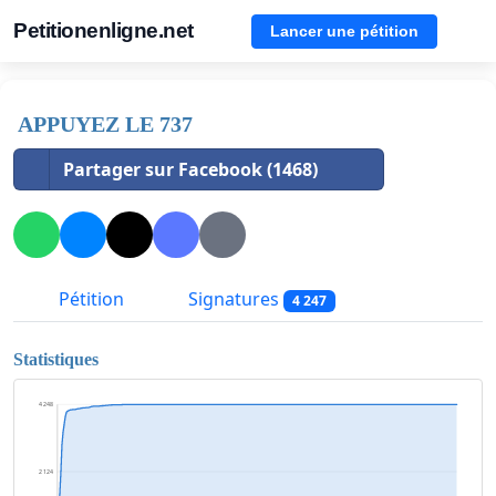
Petitionenligne.net
Lancer une pétition
APPUYEZ LE 737
Partager sur Facebook (1468)
Pétition
Signatures
4 247
Statistiques
4 248
2 124