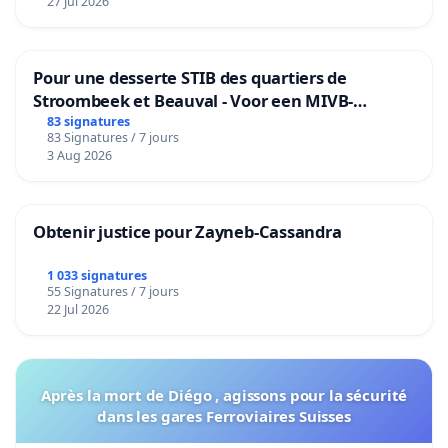
27 Jul 2026
Pour une desserte STIB des quartiers de
Stroombeek et Beauval - Voor een MIVB-
bediening van de wijken Strombeek en Het
83 signatures
83 Signatures / 7 jours
Voor
3 Aug 2026
Obtenir justice pour Zayneb-Cassandra
1 033 signatures
55 Signatures / 7 jours
22 Jul 2026
Après la mort de Diégo , agissons pour la sécurité
dans les gares Ferroviaires Suisses