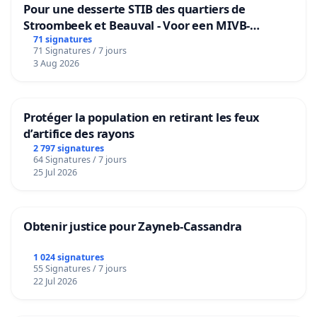
Pour une desserte STIB des quartiers de
Stroombeek et Beauval - Voor een MIVB-
bediening van de wijken Strombeek en Het
71 signatures
71 Signatures / 7 jours
Voor
3 Aug 2026
Protéger la population en retirant les feux
d’artifice des rayons
2 797 signatures
64 Signatures / 7 jours
25 Jul 2026
Obtenir justice pour Zayneb-Cassandra
1 024 signatures
55 Signatures / 7 jours
22 Jul 2026