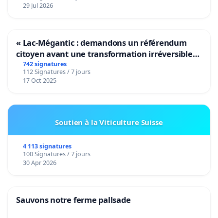
29 Jul 2026
« Lac-Mégantic : demandons un référendum
citoyen avant une transformation irréversible
de notre territoire »
742 signatures
112 Signatures / 7 jours
17 Oct 2025
Soutien à la Viticulture Suisse
4 113 signatures
100 Signatures / 7 jours
30 Apr 2026
Sauvons notre ferme pallsade