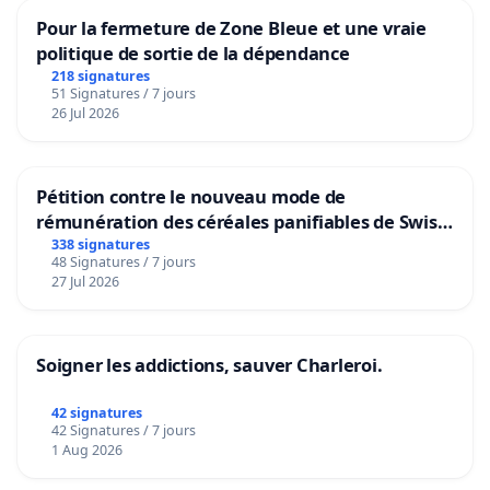
Pour la fermeture de Zone Bleue et une vraie
politique de sortie de la dépendance
218 signatures
51 Signatures / 7 jours
26 Jul 2026
Pétition contre le nouveau mode de
rémunération des céréales panifiables de Swiss
granum basé sur la teneur en protéines
338 signatures
48 Signatures / 7 jours
27 Jul 2026
Soigner les addictions, sauver Charleroi.
42 signatures
42 Signatures / 7 jours
1 Aug 2026