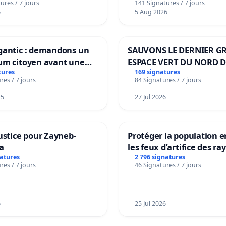
ures / 7 jours
141 Signatures / 7 jours
6
5 Aug 2026
gantic : demandons un
SAUVONS LE DERNIER G
um citoyen avant une
ESPACE VERT DU NORD D
ation irréversible de
BOUGERIES
tures
169 signatures
res / 7 jours
84 Signatures / 7 jours
itoire »
25
27 Jul 2026
ustice pour Zayneb-
Protéger la population e
a
les feux d’artifice des ra
natures
2 796 signatures
res / 7 jours
46 Signatures / 7 jours
6
25 Jul 2026