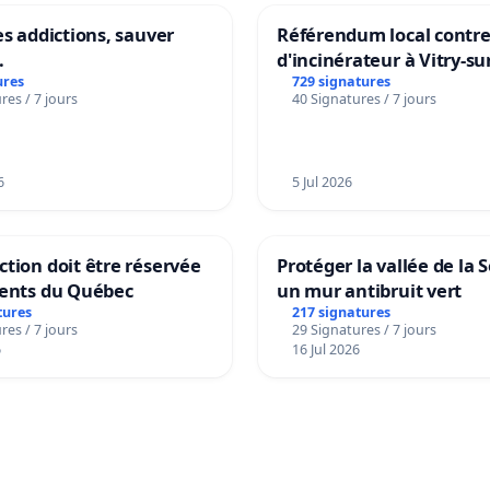
es addictions, sauver
Référendum local contre 
.
d'incinérateur à Vitry-su
ures
729 signatures
res / 7 jours
40 Signatures / 7 jours
6
5 Jul 2026
tion doit être réservée
Protéger la vallée de la 
dents du Québec
un mur antibruit vert
tures
217 signatures
res / 7 jours
29 Signatures / 7 jours
6
16 Jul 2026