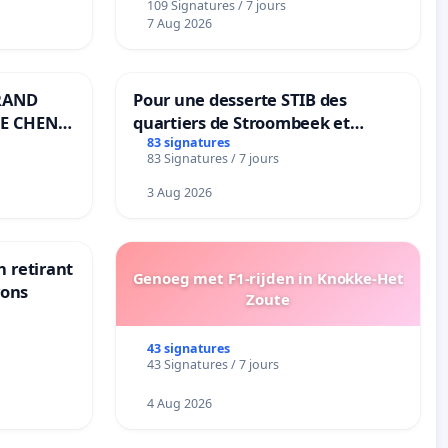
109 Signatures / 7 jours
7 Aug 2026
RAND
Pour une desserte STIB des
E CHENE-
quartiers de Stroombeek et
Beauval - Voor een MIVB-
83 signatures
83 Signatures / 7 jours
bediening van de wijken
Strombeek en Het Voor
3 Aug 2026
n retirant
Genoeg met F1-rijden in Knokke-Het
yons
Zoute
43 signatures
43 Signatures / 7 jours
4 Aug 2026