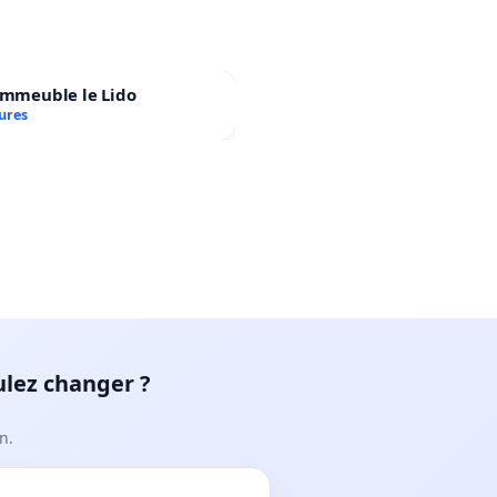
immeuble le Lido
ures
ulez changer ?
n.