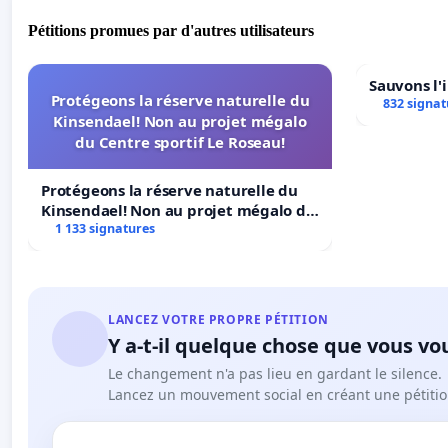
Pétitions promues par d'autres utilisateurs
Sauvons l'
Protégeons la réserve naturelle du
832 signat
Kinsendael! Non au projet mégalo
du Centre sportif Le Roseau!
Protégeons la réserve naturelle du
Kinsendael! Non au projet mégalo du
Centre sportif Le Roseau!
1 133 signatures
LANCEZ VOTRE PROPRE PÉTITION
Y a-t-il quelque chose que vous vo
Le changement n'a pas lieu en gardant le silence.
Lancez un mouvement social en créant une pétitio