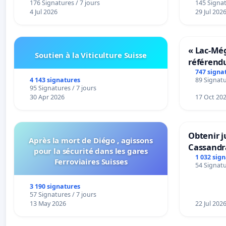
176 Signatures / 7 jours
145 Signat
4 Jul 2026
29 Jul 202
« Lac-Mé
Soutien à la Viticulture Suisse
référend
transform
747 signa
4 143 signatures
89 Signatu
notre terr
95 Signatures / 7 jours
30 Apr 2026
17 Oct 20
Obtenir j
Après la mort de Diégo , agissons
Cassandr
pour la sécurité dans les gares
1 032 sig
Ferroviaires Suisses
54 Signatu
3 190 signatures
57 Signatures / 7 jours
13 May 2026
22 Jul 202