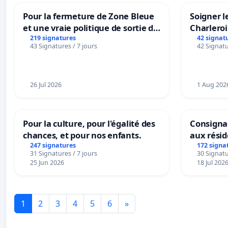
Pour la fermeture de Zone Bleue
Soigner l
et une vraie politique de sortie de
Charleroi
la dépendance
219 signatures
42 signat
43 Signatures / 7 jours
42 Signatu
26 Jul 2026
1 Aug 202
Pour la culture, pour l'égalité des
Consignac
chances, et pour nos enfants.
aux rési
247 signatures
172 signa
31 Signatures / 7 jours
30 Signatu
25 Jun 2026
18 Jul 202
1
2
3
4
5
6
»