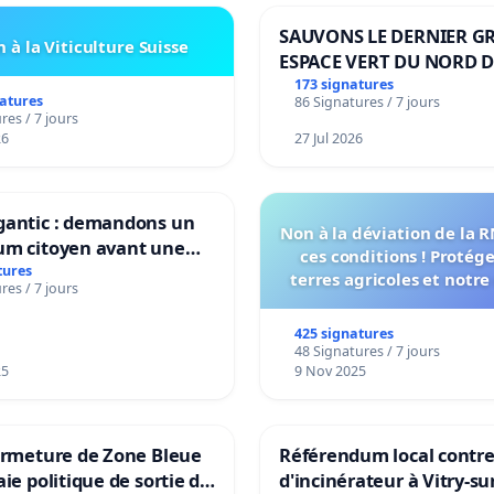
SAUVONS LE DERNIER G
 à la Viticulture Suisse
ESPACE VERT DU NORD D
BOUGERIES
173 signatures
natures
86 Signatures / 7 jours
res / 7 jours
26
27 Jul 2026
gantic : demandons un
Non à la déviation de la 
um citoyen avant une
ces conditions ! Protég
ation irréversible de
tures
terres agricoles et notre
res / 7 jours
itoire »
vie !
425 signatures
48 Signatures / 7 jours
25
9 Nov 2025
ermeture de Zone Bleue
Référendum local contre 
aie politique de sortie de
d'incinérateur à Vitry-su