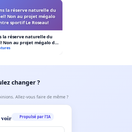
s la réserve naturelle du
el! Non au projet mégalo
ntre sportif Le Roseau!
 la réserve naturelle du
! Non au projet mégalo du
rtif Le Roseau!
atures
ulez changer ?
pinions. Allez-vous faire de même ?
Propulsé par l’IA
 voir