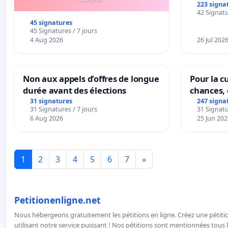
la dépen
223 signa
42 Signatu
45 signatures
45 Signatures / 7 jours
4 Aug 2026
26 Jul 202
Non aux appels d’offres de longue
Pour la cu
durée avant des élections
chances, 
31 signatures
247 signa
31 Signatures / 7 jours
31 Signatu
6 Aug 2026
25 Jun 202
1
2
3
4
5
6
7
»
Petitionenligne.net
Nous hébergeons gratuitement les pétitions en ligne. Créez une pétitio
utilisant notre service puissant ! Nos pétitions sont mentionnées tous l