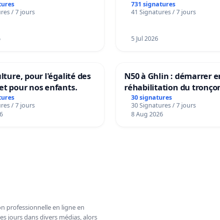
dance
tures
731 signatures
res / 7 jours
41 Signatures / 7 jours
6
5 Jul 2026
lture, pour l'égalité des
N50 à Ghlin : démarrer e
et pour nos enfants.
réhabilitation du tronço
tures
30 signatures
res / 7 jours
30 Signatures / 7 jours
6
8 Aug 2026
n professionnelle en ligne en
es jours dans divers médias, alors