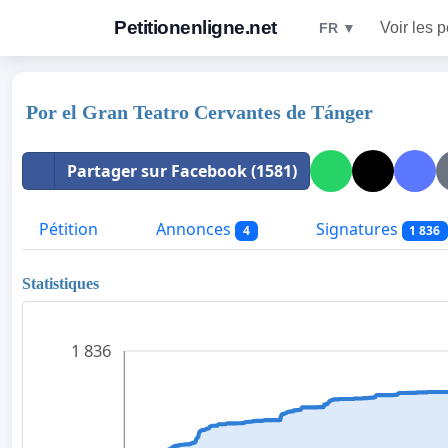
Petitionenligne.net
Voir les p
FR ▼
Por el Gran Teatro Cervantes de Tánger
Partager sur Facebook (1581)
Pétition
Annonces
Signatures
4
1 836
Statistiques
1 836