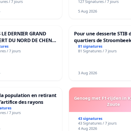
ures / 7 jours
127 Signatures / 7 jours
6
5 Aug 2026
 LE DERNIER GRAND
Pour une desserte STIB 
ERT DU NORD DE CHENE-
quartiers de Stroombeek
ES
Beauval - Voor een MIVB
tures
81 signatures
res / 7 jours
81 Signatures / 7 jours
bediening van de wijken
Strombeek en Het Voor
6
3 Aug 2026
la population en retirant
Genoeg met F1-rijden in 
’artifice des rayons
Zoute
natures
res / 7 jours
43 signatures
43 Signatures / 7 jours
6
4 Aug 2026