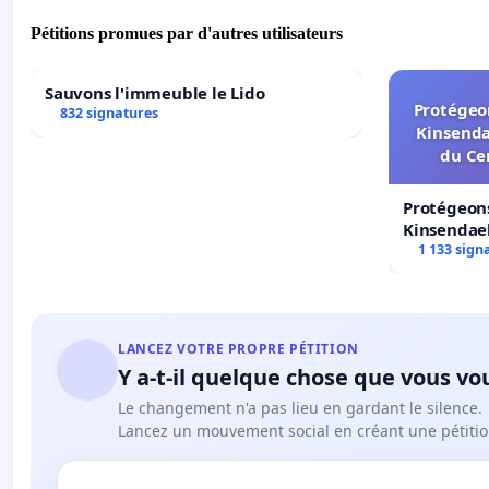
Pétitions promues par d'autres utilisateurs
Sauvons l'immeuble le Lido
Protégeon
832 signatures
Kinsenda
du Ce
Protégeons
Kinsendael
Centre spo
1 133 sign
LANCEZ VOTRE PROPRE PÉTITION
Y a-t-il quelque chose que vous vo
Le changement n'a pas lieu en gardant le silence.
Lancez un mouvement social en créant une pétitio