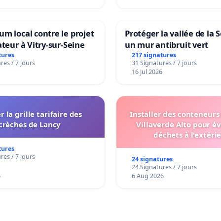
m local contre le projet
Protéger la vallée de la 
ateur à Vitry-sur-Seine
un mur antibruit vert
tures
217 signatures
res / 7 jours
31 Signatures / 7 jours
16 Jul 2026
r la grille tarifaire des
Installer des conteneurs
crèches de Lancy
Villaverde Alto pour év
déchets à l'extéri
tures
res / 7 jours
24 signatures
24 Signatures / 7 jours
6
6 Aug 2026