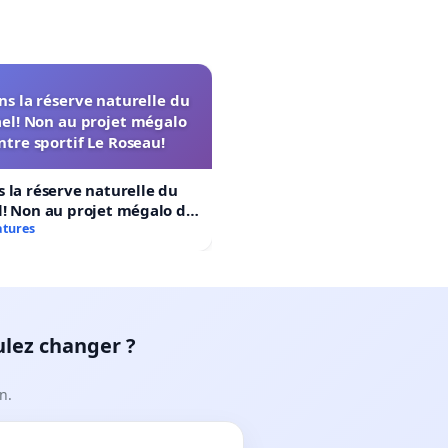
s la réserve naturelle du
el! Non au projet mégalo
ntre sportif Le Roseau!
 la réserve naturelle du
! Non au projet mégalo du
rtif Le Roseau!
atures
ulez changer ?
n.