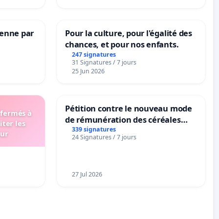
Senne par
Pour la culture, pour l'égalité des
chances, et pour nos enfants.
247 signatures
31 Signatures / 7 jours
25 Jun 2026
Pétition contre le nouveau mode
 fermés à
de rémunération des céréales
iter les
panifiables de Swiss granum basé
339 signatures
eur
24 Signatures / 7 jours
sur la teneur en protéines
27 Jul 2026