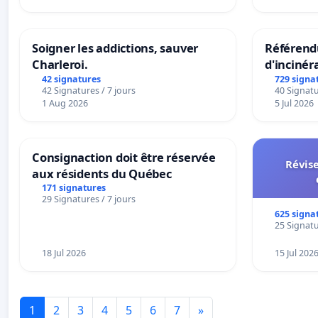
Soigner les addictions, sauver
Référendu
Charleroi.
d'incinér
42 signatures
729 signa
42 Signatures / 7 jours
40 Signatu
1 Aug 2026
5 Jul 2026
Consignaction doit être réservée
Révise
aux résidents du Québec
171 signatures
29 Signatures / 7 jours
625 signa
25 Signatu
18 Jul 2026
15 Jul 202
1
2
3
4
5
6
7
»