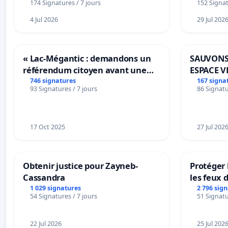
174 Signatures / 7 jours
152 Signat
4 Jul 2026
29 Jul 202
« Lac-Mégantic : demandons un
SAUVONS
référendum citoyen avant une
ESPACE V
transformation irréversible de
BOUGERI
746 signatures
167 signa
93 Signatures / 7 jours
86 Signatu
notre territoire »
17 Oct 2025
27 Jul 202
Obtenir justice pour Zayneb-
Protéger 
Cassandra
les feux d
1 029 signatures
2 796 sig
54 Signatures / 7 jours
51 Signatu
22 Jul 2026
25 Jul 202