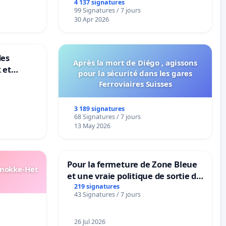
4 137 signatures
99 Signatures / 7 jours
30 Apr 2026
des
Après la mort de Diégo , agissons
 et
pour la sécurité dans les gares
-
Ferroviaires Suisses
3 189 signatures
68 Signatures / 7 jours
13 May 2026
Pour la fermeture de Zone Bleue
Knokke-Het
et une vraie politique de sortie de
la dépendance
219 signatures
43 Signatures / 7 jours
26 Jul 2026