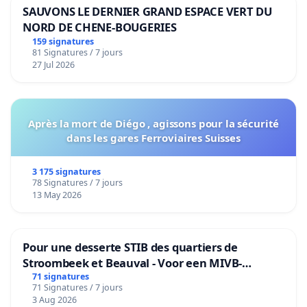
SAUVONS LE DERNIER GRAND ESPACE VERT DU
NORD DE CHENE-BOUGERIES
159 signatures
81 Signatures / 7 jours
27 Jul 2026
Après la mort de Diégo , agissons pour la sécurité
dans les gares Ferroviaires Suisses
3 175 signatures
78 Signatures / 7 jours
13 May 2026
Pour une desserte STIB des quartiers de
Stroombeek et Beauval - Voor een MIVB-
bediening van de wijken Strombeek en Het
71 signatures
71 Signatures / 7 jours
Voor
3 Aug 2026