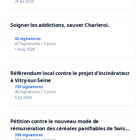
26 Jul 2026
Soigner les addictions, sauver Charleroi.
42 signatures
42 Signatures / 7 jours
1 Aug 2026
Référendum local contre le projet d'incinérateur
à Vitry-sur-Seine
729 signatures
40 Signatures / 7 jours
5 Jul 2026
Pétition contre le nouveau mode de
rémunération des céréales panifiables de Swiss
granum basé sur la teneur en protéines
339 signatures
39 Signatures / 7 jours