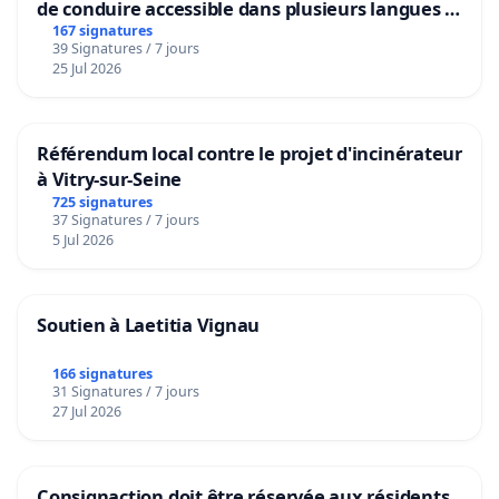
de conduire accessible dans plusieurs langues à
Bruxelles
167 signatures
39 Signatures / 7 jours
25 Jul 2026
Référendum local contre le projet d'incinérateur
à Vitry-sur-Seine
725 signatures
37 Signatures / 7 jours
5 Jul 2026
Soutien à Laetitia Vignau
166 signatures
31 Signatures / 7 jours
27 Jul 2026
Consignaction doit être réservée aux résidents