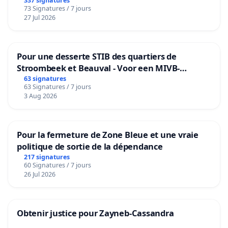
granum basé sur la teneur en protéines
337 signatures
73 Signatures / 7 jours
27 Jul 2026
Pour une desserte STIB des quartiers de
Stroombeek et Beauval - Voor een MIVB-
bediening van de wijken Strombeek en Het
63 signatures
63 Signatures / 7 jours
Voor
3 Aug 2026
Pour la fermeture de Zone Bleue et une vraie
politique de sortie de la dépendance
217 signatures
60 Signatures / 7 jours
26 Jul 2026
Obtenir justice pour Zayneb-Cassandra