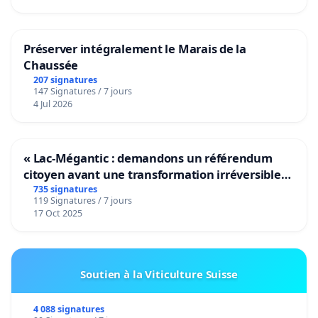
Préserver intégralement le Marais de la
Chaussée
207 signatures
147 Signatures / 7 jours
4 Jul 2026
« Lac-Mégantic : demandons un référendum
citoyen avant une transformation irréversible
de notre territoire »
735 signatures
119 Signatures / 7 jours
17 Oct 2025
Soutien à la Viticulture Suisse
4 088 signatures