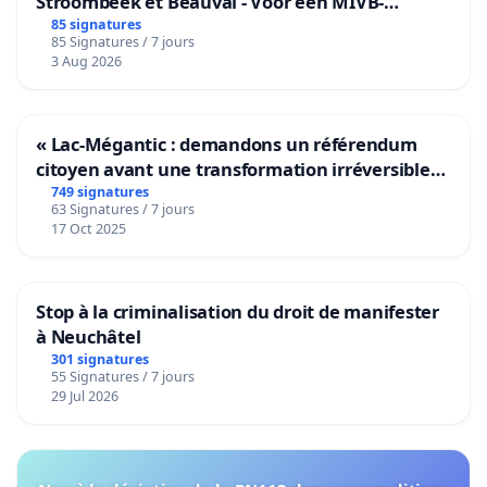
Stroombeek et Beauval - Voor een MIVB-
bediening van de wijken Strombeek en Het
85 signatures
85 Signatures / 7 jours
Voor
3 Aug 2026
« Lac-Mégantic : demandons un référendum
citoyen avant une transformation irréversible
de notre territoire »
749 signatures
63 Signatures / 7 jours
17 Oct 2025
Stop à la criminalisation du droit de manifester
à Neuchâtel
301 signatures
55 Signatures / 7 jours
29 Jul 2026