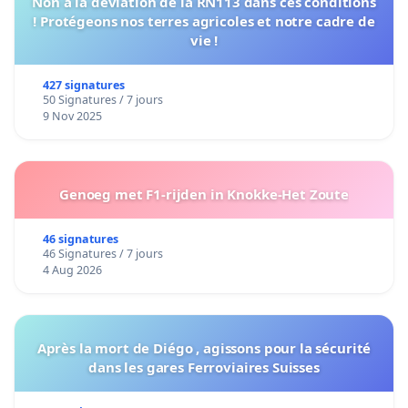
Non à la déviation de la RN113 dans ces conditions
! Protégeons nos terres agricoles et notre cadre de
vie !
427 signatures
50 Signatures / 7 jours
9 Nov 2025
Genoeg met F1-rijden in Knokke-Het Zoute
46 signatures
46 Signatures / 7 jours
4 Aug 2026
Après la mort de Diégo , agissons pour la sécurité
dans les gares Ferroviaires Suisses