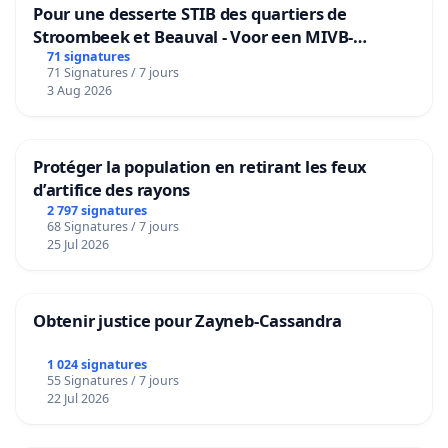
Pour une desserte STIB des quartiers de
Stroombeek et Beauval - Voor een MIVB-
bediening van de wijken Strombeek en Het
71 signatures
71 Signatures / 7 jours
Voor
3 Aug 2026
Protéger la population en retirant les feux
d’artifice des rayons
2 797 signatures
68 Signatures / 7 jours
25 Jul 2026
Obtenir justice pour Zayneb-Cassandra
1 024 signatures
55 Signatures / 7 jours
22 Jul 2026