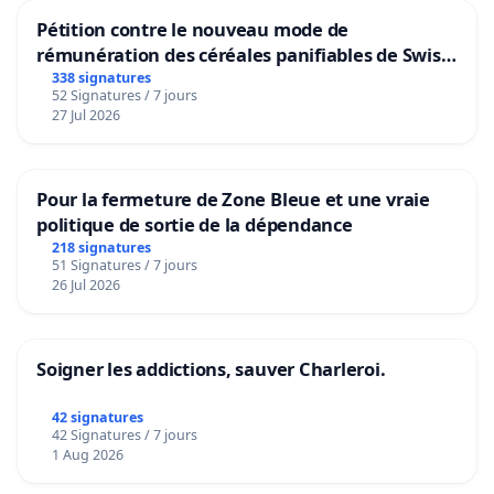
Pétition contre le nouveau mode de
rémunération des céréales panifiables de Swiss
granum basé sur la teneur en protéines
338 signatures
52 Signatures / 7 jours
27 Jul 2026
Pour la fermeture de Zone Bleue et une vraie
politique de sortie de la dépendance
218 signatures
51 Signatures / 7 jours
26 Jul 2026
Soigner les addictions, sauver Charleroi.
42 signatures
42 Signatures / 7 jours
1 Aug 2026