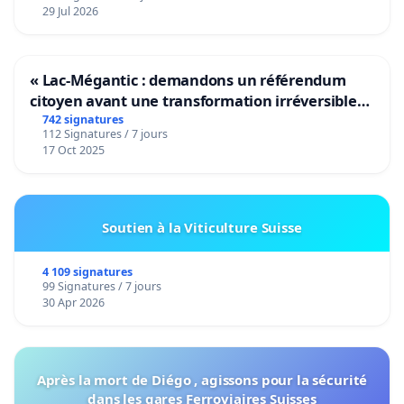
29 Jul 2026
« Lac-Mégantic : demandons un référendum
citoyen avant une transformation irréversible
de notre territoire »
742 signatures
112 Signatures / 7 jours
17 Oct 2025
Soutien à la Viticulture Suisse
4 109 signatures
99 Signatures / 7 jours
30 Apr 2026
Après la mort de Diégo , agissons pour la sécurité
dans les gares Ferroviaires Suisses