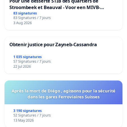
Pour une desserte STIB des quartiers de
Stroombeek et Beauval - Voor een MIVB-
bediening van de wijken Strombeek en Het
83 signatures
83 Signatures / 7 jours
Voor
3 Aug 2026
Obtenir justice pour Zayneb-Cassandra
1 035 signatures
57 Signatures / 7 jours
22 Jul 2026
Après la mort de Diégo , agissons pour la sécurité
dans les gares Ferroviaires Suisses
3 190 signatures
52 Signatures / 7 jours
13 May 2026