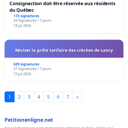
Consignaction doit être réservée aux résidents
du Québec
172 signatures
29 Signatures / 7 jours
18 Jul 2026
Réviser la grille tarifaire des crèches de Lancy
629 signatures
27 Signatures / 7 jours
15 Jul 2026
1
2
3
4
5
6
7
»
Petitionenligne.net
Nous hébergeons gratuitement les pétitions en ligne. Créez une