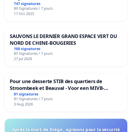
de notre territoire »
747 signatures
89 Signatures / 7 jours
17 Oct 2025
SAUVONS LE DERNIER GRAND ESPACE VERT DU
NORD DE CHENE-BOUGERIES
168 signatures
85 Signatures / 7 jours
27 Jul 2026
Pour une desserte STIB des quartiers de
Stroombeek et Beauval - Voor een MIVB-
bediening van de wijken Strombeek en Het
81 signatures
81 Signatures / 7 jours
Voor
3 Aug 2026
Après la mort de Diégo , agissons pour la sécurité