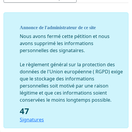
Nous demandons un plan clair de rattrapage scolaire et
les ressources nécessaires à sa réalisation.
Soyez assuré.es que nous avons à cœur la réussite de
Annonce de l'administrateur de ce site
nos enfants et de nos élèves, et que nous y veillerons.
Nous avons fermé cette pétition et nous
LES PARENTS ET LES PROFESSIONNEL.LES QUI
avons supprimé les informations
S’INQUIÈTENT POUR LA RÉUSSITE DES ENFANTS
personnelles des signataires.
Le règlement général sur la protection des
données de l'Union européenne ( RGPD) exige
que le stockage des informations
personnelles soit motivé par une raison
légitime et que ces informations soient
conservées le moins longtemps possible.
47
Signatures