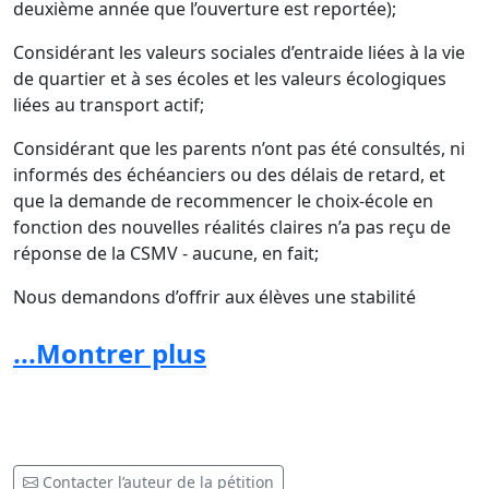
deuxième année que l’ouverture est reportée);
Considérant les valeurs sociales d’entraide liées à la vie
de quartier et à ses écoles et les valeurs écologiques
liées au transport actif;
Considérant que les parents n’ont pas été consultés, ni
informés des échéanciers ou des délais de retard, et
que la demande de recommencer le choix-école en
fonction des nouvelles réalités claires n’a pas reçu de
réponse de la CSMV - aucune, en fait;
Nous demandons d’offrir aux élèves une stabilité
académique, émotionnelle et pédagogique en leur
...Montrer plus
permettant de demeurer dans l’école qu’ils fréquentent
actuellement pour la prochaine année académique afin
de leur permettre de se stabiliser au point de vue
psychologique et scolaire AVANT de les déraciner de
nouveau.
Contacter l’auteur de la pétition