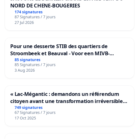
NORD DE CHENE-BOUGERIES
174 signatures
87 Signatures / 7 jours
27 Jul 2026
Pour une desserte STIB des quartiers de
Stroombeek et Beauval - Voor een MIVB-
bediening van de wijken Strombeek en Het
85 signatures
85 Signatures / 7 jours
Voor
3 Aug 2026
« Lac-Mégantic : demandons un référendum
citoyen avant une transformation irréversible
de notre territoire »
749 signatures
67 Signatures / 7 jours
17 Oct 2025