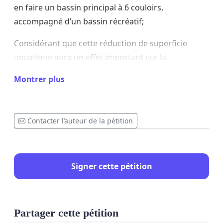
en faire un bassin principal à 6 couloirs,
accompagné d’un bassin récréatif;
Considérant que cette réduction de superficie
aquatique aura un effet important sur la
disponibilité de cette infrastructure névralgique
Montrer plus
auprès de la population générale;
Nous, soussignés, demandons au conseil municipal
de Rouyn-Noranda de reconsidérer sa position et
Contacter l’auteur de la pétition
de tabler sur des solutions pour aller de l’avant
avec un projet de bassin principal à 8 couloirs
accompagné d’un bassin récréatif.
Signer cette pétition
Partager cette pétition