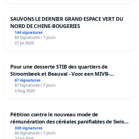
SAUVONS LE DERNIER GRAND ESPACE VERT DU
NORD DE CHENE-BOUGERIES
144 signatures
69 Signatures / 7 jours
27 Jul 2026
Pour une desserte STIB des quartiers de
Stroombeek et Beauval - Voor een MIVB-
bediening van de wijken Strombeek en Het
67 signatures
67 Signatures / 7 jours
Voor
3 Aug 2026
Pétition contre le nouveau mode de
rémunération des céréales panifiables de Swiss
granum basé sur la teneur en protéines
338 signatures
66 Signatures / 7 jours
27 Jul 2026