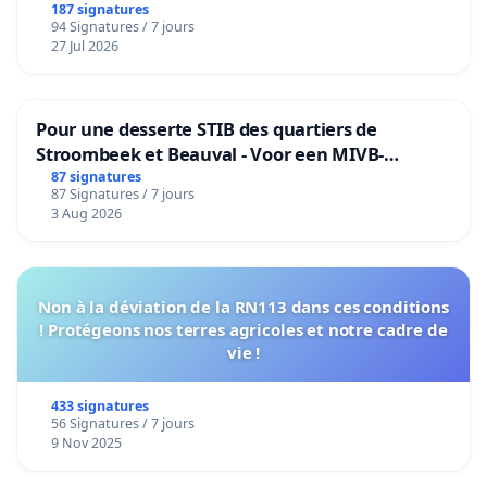
187 signatures
94 Signatures / 7 jours
27 Jul 2026
Pour une desserte STIB des quartiers de
Stroombeek et Beauval - Voor een MIVB-
bediening van de wijken Strombeek en Het
87 signatures
87 Signatures / 7 jours
Voor
3 Aug 2026
Non à la déviation de la RN113 dans ces conditions
! Protégeons nos terres agricoles et notre cadre de
vie !
433 signatures
56 Signatures / 7 jours
9 Nov 2025