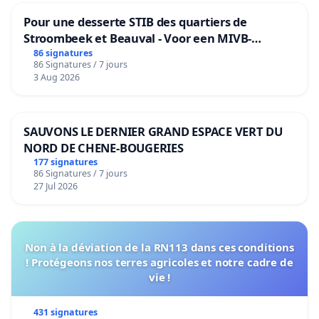
Pour une desserte STIB des quartiers de
Stroombeek et Beauval - Voor een MIVB-
bediening van de wijken Strombeek en Het
86 signatures
86 Signatures / 7 jours
Voor
3 Aug 2026
SAUVONS LE DERNIER GRAND ESPACE VERT DU
NORD DE CHENE-BOUGERIES
177 signatures
86 Signatures / 7 jours
27 Jul 2026
Non à la déviation de la RN113 dans ces conditions
! Protégeons nos terres agricoles et notre cadre de
vie !
431 signatures