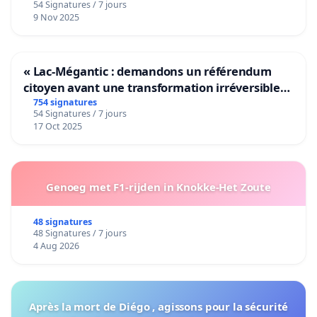
54 Signatures / 7 jours
9 Nov 2025
« Lac-Mégantic : demandons un référendum
citoyen avant une transformation irréversible
de notre territoire »
754 signatures
54 Signatures / 7 jours
17 Oct 2025
Genoeg met F1-rijden in Knokke-Het Zoute
48 signatures
48 Signatures / 7 jours
4 Aug 2026
Après la mort de Diégo , agissons pour la sécurité