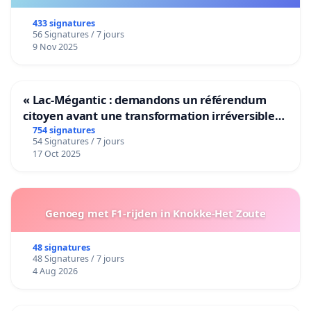
433 signatures
56 Signatures / 7 jours
9 Nov 2025
« Lac-Mégantic : demandons un référendum
citoyen avant une transformation irréversible
de notre territoire »
754 signatures
54 Signatures / 7 jours
17 Oct 2025
Genoeg met F1-rijden in Knokke-Het Zoute
48 signatures
48 Signatures / 7 jours
4 Aug 2026