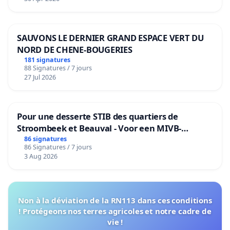
SAUVONS LE DERNIER GRAND ESPACE VERT DU
NORD DE CHENE-BOUGERIES
181 signatures
88 Signatures / 7 jours
27 Jul 2026
Pour une desserte STIB des quartiers de
Stroombeek et Beauval - Voor een MIVB-
bediening van de wijken Strombeek en Het
86 signatures
86 Signatures / 7 jours
Voor
3 Aug 2026
Non à la déviation de la RN113 dans ces conditions
! Protégeons nos terres agricoles et notre cadre de
vie !