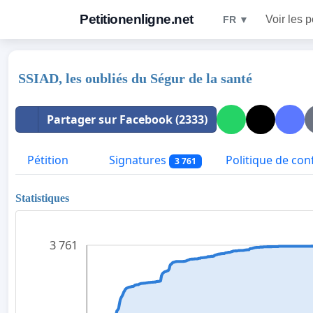
Petitionenligne.net
Voir les p
FR ▼
SSIAD, les oubliés du Ségur de la santé
Partager sur Facebook (2333)
Pétition
Signatures
Politique de conf
3 761
Statistiques
3 761