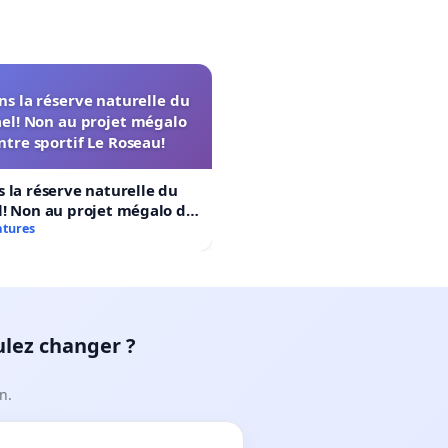
s la réserve naturelle du
el! Non au projet mégalo
ntre sportif Le Roseau!
 la réserve naturelle du
! Non au projet mégalo du
rtif Le Roseau!
atures
ulez changer ?
n.