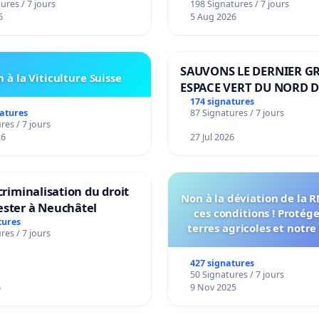
ures / 7 jours
198 Signatures / 7 jours
6
5 Aug 2026
SAUVONS LE DERNIER G
 à la Viticulture Suisse
ESPACE VERT DU NORD D
BOUGERIES
174 signatures
natures
87 Signatures / 7 jours
res / 7 jours
26
27 Jul 2026
 criminalisation du droit
Non à la déviation de la 
ester à Neuchâtel
ces conditions ! Protég
tures
terres agricoles et notre
res / 7 jours
vie !
427 signatures
50 Signatures / 7 jours
6
9 Nov 2025