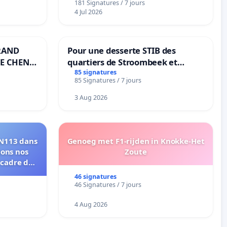
181 Signatures / 7 jours
4 Jul 2026
RAND
Pour une desserte STIB des
E CHENE-
quartiers de Stroombeek et
Beauval - Voor een MIVB-
85 signatures
85 Signatures / 7 jours
bediening van de wijken
Strombeek en Het Voor
3 Aug 2026
RN113 dans
Genoeg met F1-rijden in Knokke-Het
eons nos
Zoute
 cadre de
46 signatures
46 Signatures / 7 jours
4 Aug 2026