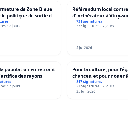
ermeture de Zone Bleue
Référendum local contre 
aie politique de sortie de
d'incinérateur à Vitry-su
dance
tures
731 signatures
res / 7 jours
37 Signatures / 7 jours
6
5 Jul 2026
la population en retirant
Pour la culture, pour l'ég
’artifice des rayons
chances, et pour nos enf
natures
247 signatures
res / 7 jours
31 Signatures / 7 jours
6
25 Jun 2026