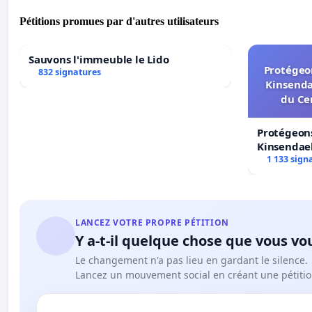
Pétitions promues par d'autres utilisateurs
Sauvons l'immeuble le Lido
Protégeon
832 signatures
Kinsenda
du Ce
Protégeons
Kinsendael
Centre spo
1 133 sign
LANCEZ VOTRE PROPRE PÉTITION
Y a-t-il quelque chose que vous vo
Le changement n'a pas lieu en gardant le silence.
Lancez un mouvement social en créant une pétitio