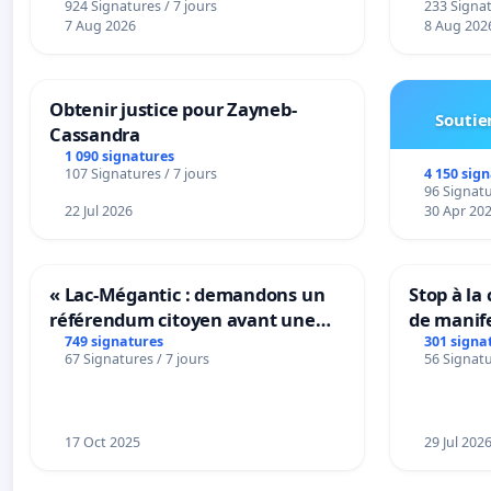
924 Signatures / 7 jours
233 Signat
7 Aug 2026
8 Aug 202
Obtenir justice pour Zayneb-
Soutien
Cassandra
1 090 signatures
4 150 sig
107 Signatures / 7 jours
96 Signatu
22 Jul 2026
30 Apr 20
« Lac-Mégantic : demandons un
Stop à la
référendum citoyen avant une
de manif
transformation irréversible de
749 signatures
301 signa
67 Signatures / 7 jours
56 Signatu
notre territoire »
17 Oct 2025
29 Jul 202