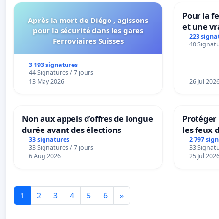
Pour la f
Après la mort de Diégo , agissons
et une vr
pour la sécurité dans les gares
la dépen
223 signa
Ferroviaires Suisses
40 Signatu
3 193 signatures
44 Signatures / 7 jours
13 May 2026
26 Jul 202
Non aux appels d’offres de longue
Protéger 
durée avant des élections
les feux d
33 signatures
2 797 sig
33 Signatures / 7 jours
33 Signatu
6 Aug 2026
25 Jul 202
1
2
3
4
5
6
»