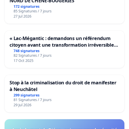
NORD DE CHENE-BOUGERIES
172 signatures
85 Signatures / 7 jours
27 Jul 2026
« Lac-Mégantic : demandons un référendum
citoyen avant une transformation irréversible
de notre territoire »
748 signatures
82 Signatures / 7 jours
17 Oct 2025
Stop à la criminalisation du droit de manifester
à Neuchâtel
299 signatures
81 Signatures / 7 jours
29 Jul 2026