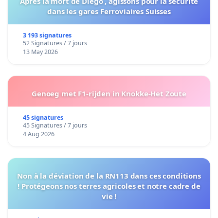
Après la mort de Diégo , agissons pour la sécurité
dans les gares Ferroviaires Suisses
3 193 signatures
52 Signatures / 7 jours
13 May 2026
Genoeg met F1-rijden in Knokke-Het Zoute
45 signatures
45 Signatures / 7 jours
4 Aug 2026
Non à la déviation de la RN113 dans ces conditions
! Protégeons nos terres agricoles et notre cadre de
vie !