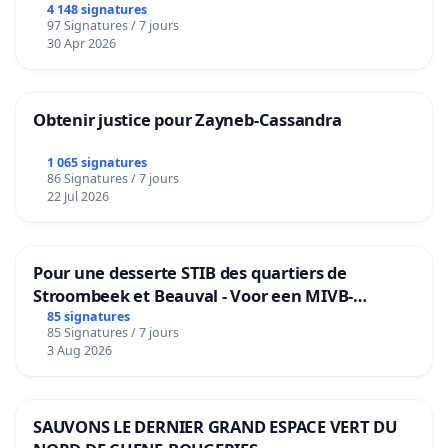
4 148 signatures
97 Signatures / 7 jours
30 Apr 2026
Obtenir justice pour Zayneb-Cassandra
1 065 signatures
86 Signatures / 7 jours
22 Jul 2026
Pour une desserte STIB des quartiers de
Stroombeek et Beauval - Voor een MIVB-
bediening van de wijken Strombeek en Het
85 signatures
85 Signatures / 7 jours
Voor
3 Aug 2026
SAUVONS LE DERNIER GRAND ESPACE VERT DU