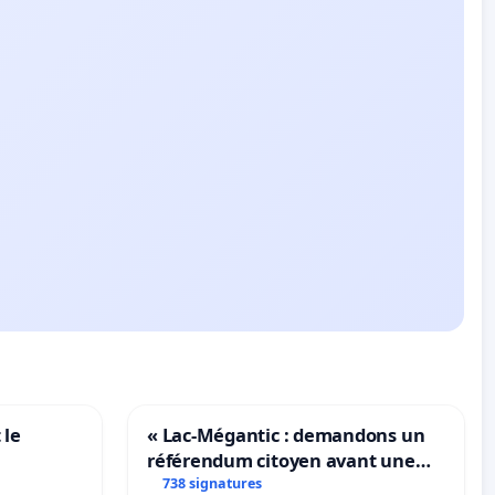
 le
« Lac-Mégantic : demandons un
référendum citoyen avant une
transformation irréversible de
738 signatures