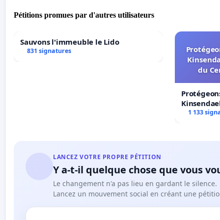
Pétitions promues par d'autres utilisateurs
Sauvons l'immeuble le Lido
Protégeon
831 signatures
Kinsenda
du Ce
Protégeons
Kinsendael
Centre spo
1 133 sign
LANCEZ VOTRE PROPRE PÉTITION
Y a-t-il quelque chose que vous vo
Le changement n'a pas lieu en gardant le silence.
Lancez un mouvement social en créant une pétitio