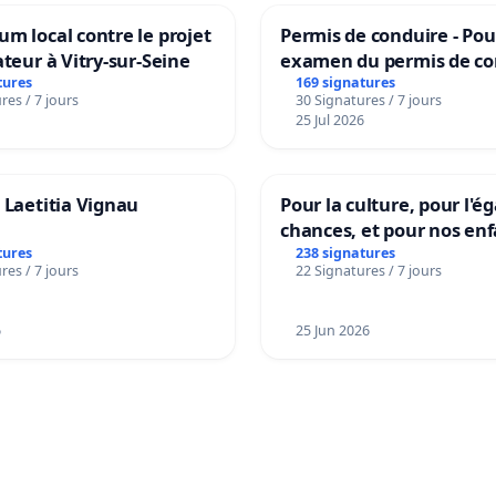
m local contre le projet
Permis de conduire - Pou
ateur à Vitry-sur-Seine
examen du permis de co
accessible dans plusieur
tures
169 signatures
res / 7 jours
30 Signatures / 7 jours
à Bruxelles
25 Jul 2026
 Laetitia Vignau
Pour la culture, pour l'ég
chances, et pour nos enf
tures
238 signatures
res / 7 jours
22 Signatures / 7 jours
6
25 Jun 2026