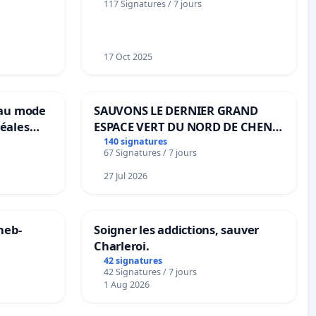
117 Signatures / 7 jours
notre territoire »
17 Oct 2025
eau mode
SAUVONS LE DERNIER GRAND
éales
ESPACE VERT DU NORD DE CHENE-
anum basé
BOUGERIES
140 signatures
67 Signatures / 7 jours
es
27 Jul 2026
neb-
Soigner les addictions, sauver
Charleroi.
42 signatures
42 Signatures / 7 jours
1 Aug 2026