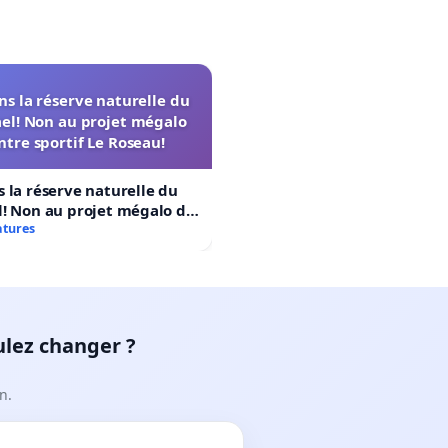
s la réserve naturelle du
el! Non au projet mégalo
ntre sportif Le Roseau!
 la réserve naturelle du
! Non au projet mégalo du
rtif Le Roseau!
atures
ulez changer ?
n.