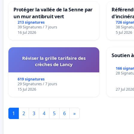
Protéger la vallée de la Senne par
Référendu
un mur antibruit vert
d'incinér
213 signatures
726 signa
39 Signatures / 7 jours
38 Signatu
16 Jul 2026
5 Jul 2026
Soutien à
Réviser la grille tarifaire des
crèches de Lancy
166 signa
28 Signatu
619 signatures
29 Signatures / 7 jours
15 Jul 2026
27 Jul 202
1
2
3
4
5
6
»