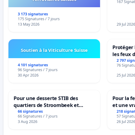
167 Signat
3 173 signatures
175 Signatures / 7 jours
13 May 2026
29 Jul 202
Protéger 
Soutien à la Viticulture Suisse
les feux d
2 797 sig
4 101 signatures
76 Signatu
96 Signatures / 7 jours
30 Apr 2026
25 Jul 202
Pour une desserte STIB des
Pour la f
quartiers de Stroombeek et
et une vr
Beauval - Voor een MIVB-
la dépen
66 signatures
218 signa
66 Signatures / 7 jours
57 Signatu
bediening van de wijken
3 Aug 2026
26 Jul 202
Strombeek en Het Voor