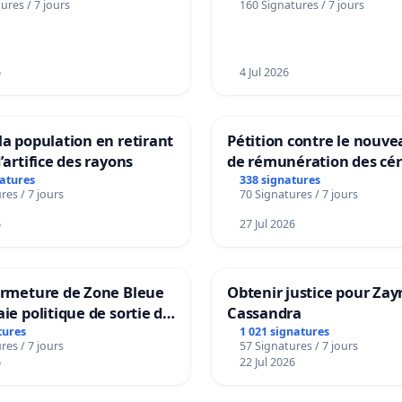
ures / 7 jours
160 Signatures / 7 jours
6
4 Jul 2026
la population en retirant
Pétition contre le nouv
’artifice des rayons
de rémunération des cér
panifiables de Swiss gr
natures
338 signatures
res / 7 jours
70 Signatures / 7 jours
sur la teneur en protéin
6
27 Jul 2026
ermeture de Zone Bleue
Obtenir justice pour Zay
aie politique de sortie de
Cassandra
dance
tures
1 021 signatures
res / 7 jours
57 Signatures / 7 jours
6
22 Jul 2026