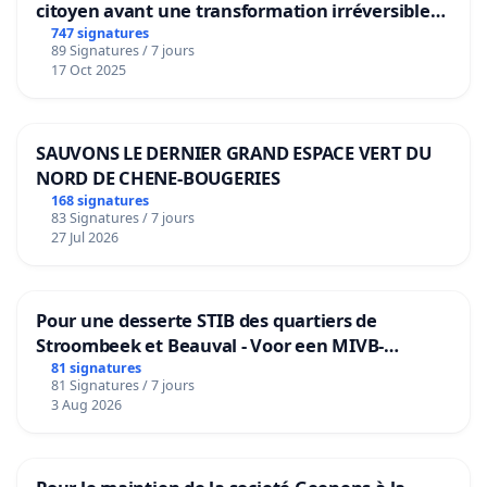
citoyen avant une transformation irréversible
de notre territoire »
747 signatures
89 Signatures / 7 jours
17 Oct 2025
SAUVONS LE DERNIER GRAND ESPACE VERT DU
NORD DE CHENE-BOUGERIES
168 signatures
83 Signatures / 7 jours
27 Jul 2026
Pour une desserte STIB des quartiers de
Stroombeek et Beauval - Voor een MIVB-
bediening van de wijken Strombeek en Het
81 signatures
81 Signatures / 7 jours
Voor
3 Aug 2026