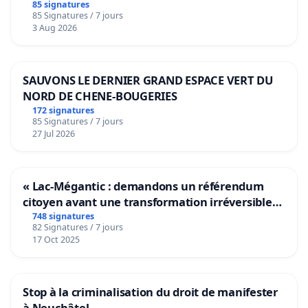
bediening van de wijken Strombeek en Het
85 signatures
85 Signatures / 7 jours
Voor
3 Aug 2026
SAUVONS LE DERNIER GRAND ESPACE VERT DU
NORD DE CHENE-BOUGERIES
172 signatures
85 Signatures / 7 jours
27 Jul 2026
« Lac-Mégantic : demandons un référendum
citoyen avant une transformation irréversible
de notre territoire »
748 signatures
82 Signatures / 7 jours
17 Oct 2025
Stop à la criminalisation du droit de manifester
à Neuchâtel