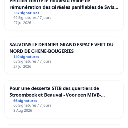
Pétition contre le nouveau mode de
rémunération des céréales panifiables de Swiss
granum basé sur la teneur en protéines
337 signatures
69 Signatures / 7 jours
27 Jul 2026
SAUVONS LE DERNIER GRAND ESPACE VERT DU
NORD DE CHENE-BOUGERIES
140 signatures
68 Signatures / 7 jours
27 Jul 2026
Pour une desserte STIB des quartiers de
Stroombeek et Beauval - Voor een MIVB-
bediening van de wijken Strombeek en Het
66 signatures
66 Signatures / 7 jours
Voor
3 Aug 2026