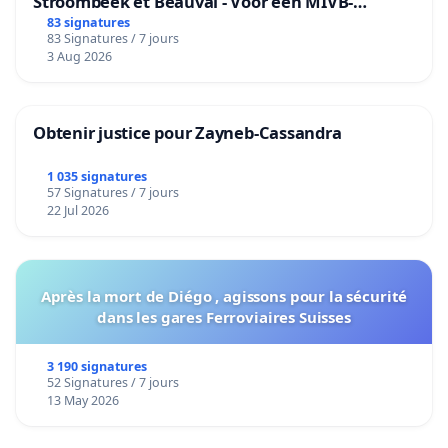
Stroombeek et Beauval - Voor een MIVB-
bediening van de wijken Strombeek en Het
83 signatures
83 Signatures / 7 jours
Voor
3 Aug 2026
Obtenir justice pour Zayneb-Cassandra
1 035 signatures
57 Signatures / 7 jours
22 Jul 2026
Après la mort de Diégo , agissons pour la sécurité
dans les gares Ferroviaires Suisses
3 190 signatures
52 Signatures / 7 jours
13 May 2026