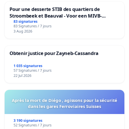
Pour une desserte STIB des quartiers de
Stroombeek et Beauval - Voor een MIVB-
bediening van de wijken Strombeek en Het
83 signatures
83 Signatures / 7 jours
Voor
3 Aug 2026
Obtenir justice pour Zayneb-Cassandra
1 035 signatures
57 Signatures / 7 jours
22 Jul 2026
Après la mort de Diégo , agissons pour la sécurité
dans les gares Ferroviaires Suisses
3 190 signatures
52 Signatures / 7 jours