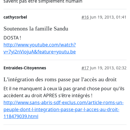
savent pas être simplement humain
cathycorbel
#16
Jun 19, 2013, 01:41
Soutenons la famille Sandu
DOSTA !
http://www.youtube.com/watch?
v=7yi2nViojuA&feature=youtu.be
Entraides-Citoyennes
#17
Jun 19, 2013, 02:32
L'intégration des roms passe par l'accès au droit
Et il ne manquent à ceux là pas grand chose pour qu'ils
accèdent au droit APRES s'être intégrés !
http://www.sans-abris-sdf-exclus.com/article-roms-un-
peuple-dont-l-integration-passe-par-l-acces-au-droit-
118479039.html