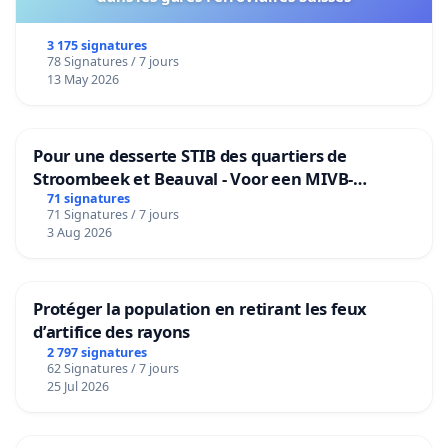
3 175 signatures
78 Signatures / 7 jours
13 May 2026
Pour une desserte STIB des quartiers de
Stroombeek et Beauval - Voor een MIVB-
bediening van de wijken Strombeek en Het
71 signatures
71 Signatures / 7 jours
Voor
3 Aug 2026
Protéger la population en retirant les feux
d’artifice des rayons
2 797 signatures
62 Signatures / 7 jours
25 Jul 2026