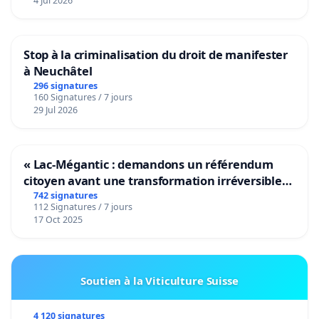
4 Jul 2026
Stop à la criminalisation du droit de manifester
à Neuchâtel
296 signatures
160 Signatures / 7 jours
29 Jul 2026
« Lac-Mégantic : demandons un référendum
citoyen avant une transformation irréversible
de notre territoire »
742 signatures
112 Signatures / 7 jours
17 Oct 2025
Soutien à la Viticulture Suisse
4 120 signatures