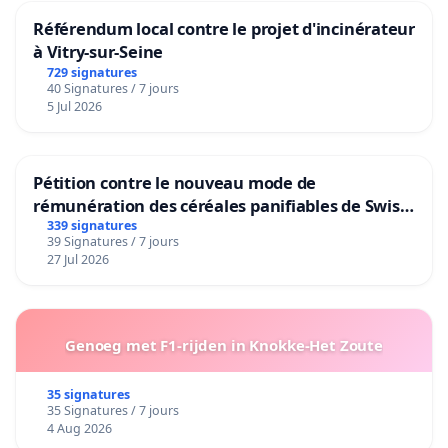
Référendum local contre le projet d'incinérateur
à Vitry-sur-Seine
729 signatures
40 Signatures / 7 jours
5 Jul 2026
Pétition contre le nouveau mode de
rémunération des céréales panifiables de Swiss
granum basé sur la teneur en protéines
339 signatures
39 Signatures / 7 jours
27 Jul 2026
Genoeg met F1-rijden in Knokke-Het Zoute
35 signatures
35 Signatures / 7 jours
4 Aug 2026