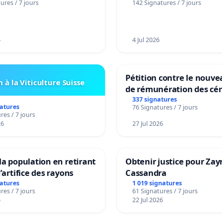
ures / 7 jours
142 Signatures / 7 jours
6
4 Jul 2026
Pétition contre le nouv
 à la Viticulture Suisse
de rémunération des cér
panifiables de Swiss gr
337 signatures
natures
76 Signatures / 7 jours
sur la teneur en protéin
res / 7 jours
26
27 Jul 2026
la population en retirant
Obtenir justice pour Zay
’artifice des rayons
Cassandra
natures
1 019 signatures
res / 7 jours
61 Signatures / 7 jours
6
22 Jul 2026