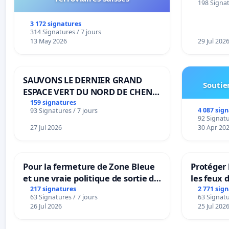
198 Signat
3 172 signatures
314 Signatures / 7 jours
13 May 2026
29 Jul 202
SAUVONS LE DERNIER GRAND
Soutien
ESPACE VERT DU NORD DE CHENE-
BOUGERIES
159 signatures
4 087 sig
93 Signatures / 7 jours
92 Signatu
27 Jul 2026
30 Apr 20
Pour la fermeture de Zone Bleue
Protéger 
et une vraie politique de sortie de
les feux d
la dépendance
217 signatures
2 771 sig
63 Signatures / 7 jours
63 Signatu
26 Jul 2026
25 Jul 202