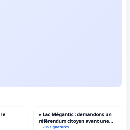
 le
« Lac-Mégantic : demandons un
référendum citoyen avant une
transformation irréversible de
735 signatures