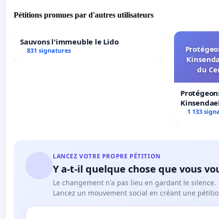
Pétitions promues par d'autres utilisateurs
Sauvons l'immeuble le Lido
Protégeon
831 signatures
Kinsenda
du Ce
Protégeons
Kinsendael
Centre spo
1 133 sign
LANCEZ VOTRE PROPRE PÉTITION
Y a-t-il quelque chose que vous vo
Le changement n'a pas lieu en gardant le silence.
Lancez un mouvement social en créant une pétitio