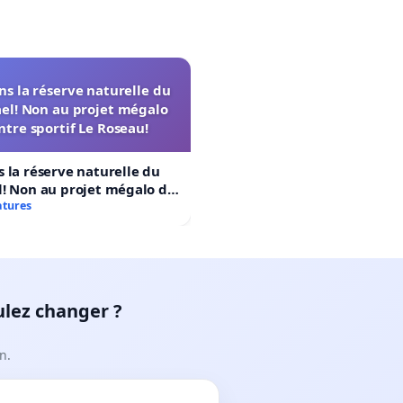
s la réserve naturelle du
el! Non au projet mégalo
ntre sportif Le Roseau!
 la réserve naturelle du
! Non au projet mégalo du
rtif Le Roseau!
atures
ulez changer ?
n.