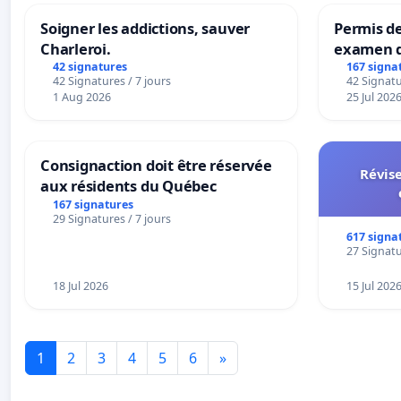
Soigner les addictions, sauver
Permis de
Charleroi.
examen d
accessibl
42 signatures
167 signa
42 Signatures / 7 jours
42 Signatu
à Bruxell
1 Aug 2026
25 Jul 202
Consignaction doit être réservée
Révise
aux résidents du Québec
167 signatures
29 Signatures / 7 jours
617 signa
27 Signatu
18 Jul 2026
15 Jul 202
1
2
3
4
5
6
»