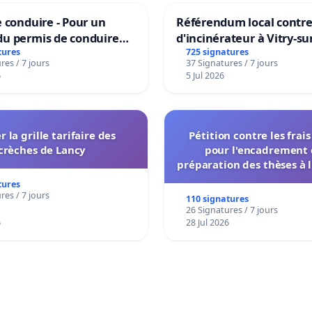
 conduire - Pour un
Référendum local contre 
u permis de conduire
d'incinérateur à Vitry-su
e dans plusieurs langues
tures
725 signatures
res / 7 jours
37 Signatures / 7 jours
es
6
5 Jul 2026
r la grille tarifaire des
Pétition contre les frai
crèches de Lancy
pour l'encadrement 
préparation des thèses à l
de l'administration et des
tures
décisionnelles de l'
res / 7 jours
110 signatures
26 Signatures / 7 jours
6
28 Jul 2026