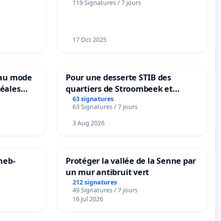
119 Signatures / 7 jours
notre territoire »
17 Oct 2025
eau mode
Pour une desserte STIB des
éales
quartiers de Stroombeek et
anum basé
Beauval - Voor een MIVB-
63 signatures
63 Signatures / 7 jours
es
bediening van de wijken
Strombeek en Het Voor
3 Aug 2026
neb-
Protéger la vallée de la Senne par
un mur antibruit vert
212 signatures
49 Signatures / 7 jours
16 Jul 2026