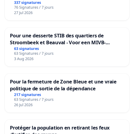
granum basé sur la teneur en protéines
337 signatures
76 Signatures / 7 jours
27 Jul 2026
Pour une desserte STIB des quartiers de
Stroombeek et Beauval - Voor een MIVB-
bediening van de wijken Strombeek en Het
63 signatures
63 Signatures / 7 jours
Voor
3 Aug 2026
Pour la fermeture de Zone Bleue et une vraie
politique de sortie de la dépendance
217 signatures
63 Signatures / 7 jours
26 Jul 2026
Protéger la population en retirant les feux