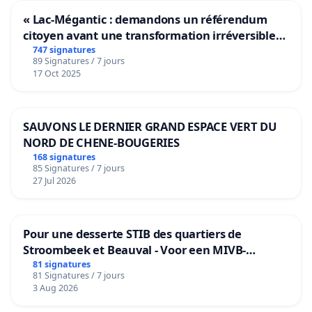
« Lac-Mégantic : demandons un référendum
citoyen avant une transformation irréversible
de notre territoire »
747 signatures
89 Signatures / 7 jours
17 Oct 2025
SAUVONS LE DERNIER GRAND ESPACE VERT DU
NORD DE CHENE-BOUGERIES
168 signatures
85 Signatures / 7 jours
27 Jul 2026
Pour une desserte STIB des quartiers de
Stroombeek et Beauval - Voor een MIVB-
bediening van de wijken Strombeek en Het
81 signatures
81 Signatures / 7 jours
Voor
3 Aug 2026