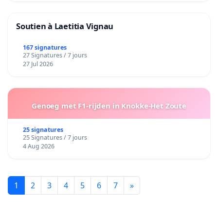
Soutien à Laetitia Vignau
167 signatures
27 Signatures / 7 jours
27 Jul 2026
Genoeg met F1-rijden in Knokke-Het Zoute
25 signatures
25 Signatures / 7 jours
4 Aug 2026
1
2
3
4
5
6
7
»