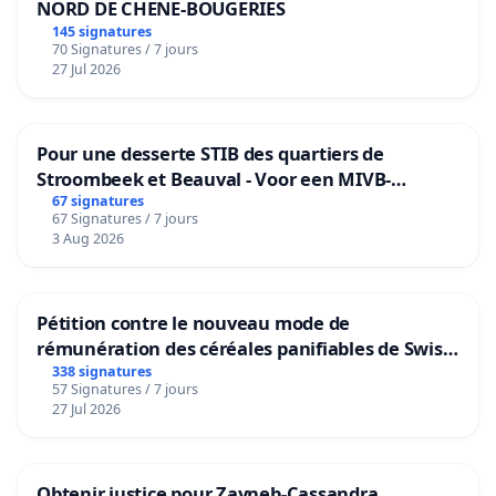
NORD DE CHENE-BOUGERIES
145 signatures
70 Signatures / 7 jours
27 Jul 2026
Pour une desserte STIB des quartiers de
Stroombeek et Beauval - Voor een MIVB-
bediening van de wijken Strombeek en Het
67 signatures
67 Signatures / 7 jours
Voor
3 Aug 2026
Pétition contre le nouveau mode de
rémunération des céréales panifiables de Swiss
granum basé sur la teneur en protéines
338 signatures
57 Signatures / 7 jours
27 Jul 2026
Obtenir justice pour Zayneb-Cassandra