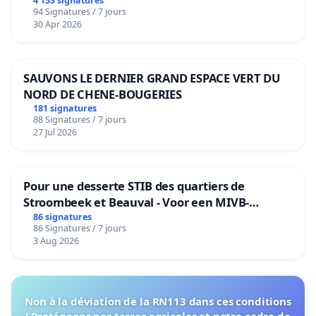
4 153 signatures
94 Signatures / 7 jours
30 Apr 2026
SAUVONS LE DERNIER GRAND ESPACE VERT DU
NORD DE CHENE-BOUGERIES
181 signatures
88 Signatures / 7 jours
27 Jul 2026
Pour une desserte STIB des quartiers de
Stroombeek et Beauval - Voor een MIVB-
bediening van de wijken Strombeek en Het
86 signatures
86 Signatures / 7 jours
Voor
3 Aug 2026
Non à la déviation de la RN113 dans ces conditions