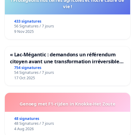
! Protégeons nos terres agricoles et notre cadre de
vie !
433 signatures
56 Signatures / 7 jours
9 Nov 2025
« Lac-Mégantic : demandons un référendum
citoyen avant une transformation irréversible
de notre territoire »
754 signatures
54 Signatures / 7 jours
17 Oct 2025
Genoeg met F1-rijden in Knokke-Het Zoute
48 signatures
48 Signatures / 7 jours
4 Aug 2026