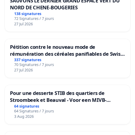
SAUVONS LE DERNIER GRAND ESPACE VERT DU
NORD DE CHENE-BOUGERIES
138 signatures
72 Signatures / 7 jours
27 Jul 2026
Pétition contre le nouveau mode de
rémunération des céréales panifiables de Swiss
granum basé sur la teneur en protéines
337 signatures
70 Signatures / 7 jours
27 Jul 2026
Pour une desserte STIB des quartiers de
Stroombeek et Beauval - Voor een MIVB-
bediening van de wijken Strombeek en Het
64 signatures
64 Signatures / 7 jours
Voor
3 Aug 2026