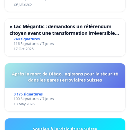
29 Jul 2026
« Lac-Mégantic : demandons un référendum
citoyen avant une transformation irréversible
de notre territoire »
740 signatures
116 Signatures / 7 jours
17 Oct 2025
Après la mort de Diégo , agissons pour la sécurité
dans les gares Ferroviaires Suisses
3 175 signatures
100 Signatures / 7 jours
13 May 2026
Soutien à la Viticulture Suisse