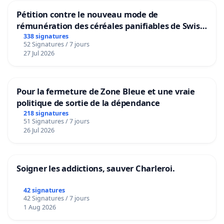
Pétition contre le nouveau mode de
rémunération des céréales panifiables de Swiss
granum basé sur la teneur en protéines
338 signatures
52 Signatures / 7 jours
27 Jul 2026
Pour la fermeture de Zone Bleue et une vraie
politique de sortie de la dépendance
218 signatures
51 Signatures / 7 jours
26 Jul 2026
Soigner les addictions, sauver Charleroi.
42 signatures
42 Signatures / 7 jours
1 Aug 2026