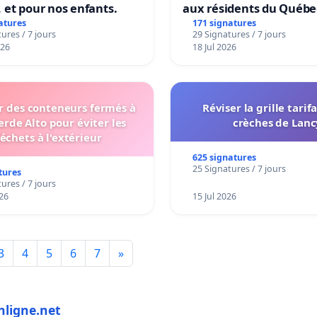
 et pour nos enfants.
aux résidents du Québe
atures
171 signatures
ures / 7 jours
29 Signatures / 7 jours
026
18 Jul 2026
er des conteneurs fermés à
Réviser la grille tarif
erde Alto pour éviter les
crèches de Lanc
échets à l'extérieur
625 signatures
25 Signatures / 7 jours
tures
ures / 7 jours
26
15 Jul 2026
3
4
5
6
7
»
nligne.net