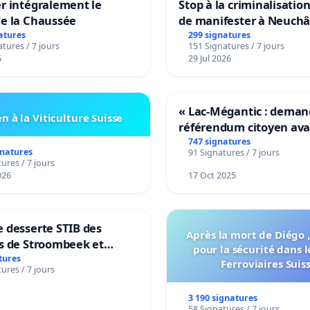
r intégralement le
Stop à la criminalisation
de la Chaussée
de manifester à Neuchâ
atures
299 signatures
tures / 7 jours
151 Signatures / 7 jours
6
29 Jul 2026
« Lac-Mégantic : dema
n à la Viticulture Suisse
référendum citoyen av
transformation irrévers
747 signatures
gnatures
91 Signatures / 7 jours
notre territoire »
ures / 7 jours
026
17 Oct 2025
 desserte STIB des
Après la mort de Diégo ,
s de Stroombeek et
pour la sécurité dans l
- Voor een MIVB-
tures
Ferroviaires Suis
ures / 7 jours
ng van de wijken
ek en Het Voor
3 190 signatures
58 Signatures / 7 jours