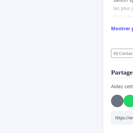
les plus
Nous dem
Montrer 
d'at
muni
Contact
ou
Partager
de m
Aidez cett
Soutenir 
enco