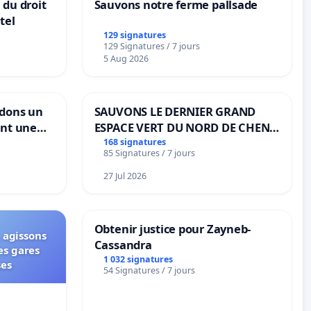
 du droit
Sauvons notre ferme pallsade
tel
129 signatures
129 Signatures / 7 jours
5 Aug 2026
ndons un
SAUVONS LE DERNIER GRAND
ant une
ESPACE VERT DU NORD DE CHENE-
ible de
BOUGERIES
168 signatures
85 Signatures / 7 jours
27 Jul 2026
Obtenir justice pour Zayneb-
 agissons
Cassandra
es gares
1 032 signatures
ses
54 Signatures / 7 jours