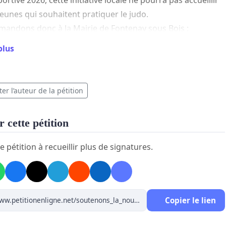
 jeunes qui souhaitent pratiquer le judo.
andons donc à la Mairie de Fontenay sous Bois :
plus
tribuer des créneaux dans un dojo ou un gymnase
cipal
er l’auteur de la pétition
 cette pétition
ettre à disposition un local adapté à la pratique du judo
e pétition à recueillir plus de signatures.
ce projet, c'est :
Copier le lien
urager le sport pour tous