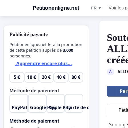
Petitionenligne.net
Voir les p
FR ▼
Publicité payante
Sout
Petitionenligne.net fera la promotion
ALL
de cette pétition auprès de
3,000
personnes.
créé
Apprendre encore plus...
ALLI
A
5 €
10 €
20 €
40 €
80 €
Méthode de paiement
Par
PayPal
Google Pay
Apple Pay
Carte de crédit
Péti
Méthode de paiement
Son obje