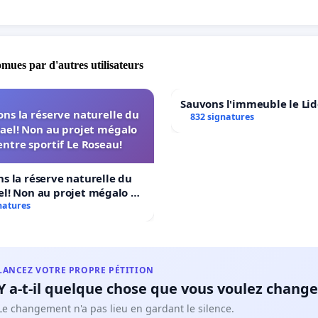
ir une activité éducative aux jeunes
orcer la vie associative locale
enir une initiative portée par des habitants engagés
omues par d'autres utilisateurs
associatif fait vivre notre ville.
Sauvons l'immeuble le Li
ne chance à Alliance Judo Fontenay, c'est investir dans la
ns la réserve naturelle du
832 signatures
 et le vivre-ensembleà Fontenay sous Bois
ael! Non au projet mégalo
ntre sportif Le Roseau!
s la réserve naturelle du
l! Non au projet mégalo du
ortif Le Roseau!
natures
LANCEZ VOTRE PROPRE PÉTITION
Y a-t-il quelque chose que vous voulez change
Le changement n'a pas lieu en gardant le silence.