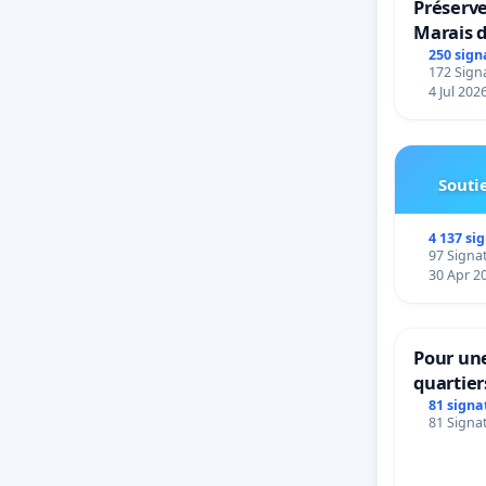
Préserve
Marais 
250 sign
172 Signa
4 Jul 202
Soutie
4 137 si
97 Signat
30 Apr 2
Pour une
quartier
Beauval 
81 signa
81 Signat
bedieni
Strombe