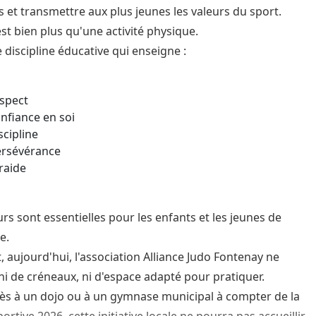
s et transmettre aux plus jeunes les valeurs du sport.
est bien plus qu'une activité physique.
e discipline éducative qui enseigne :
espect
onfiance en soi
scipline
ersévérance
traide
urs sont essentielles pour les enfants et les jeunes de
e.
, aujourd'hui, l'association Alliance Judo Fontenay ne
ni de créneaux, ni d'espace adapté pour pratiquer.
ès à un dojo ou à un gymnase municipal à compter de la
ortive 2026, cette initiative locale ne pourra pas accueillir