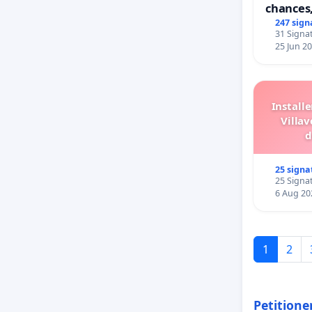
chances,
247 sign
31 Signat
25 Jun 2
Install
Villav
d
25 signa
25 Signat
6 Aug 20
1
2
Petitione