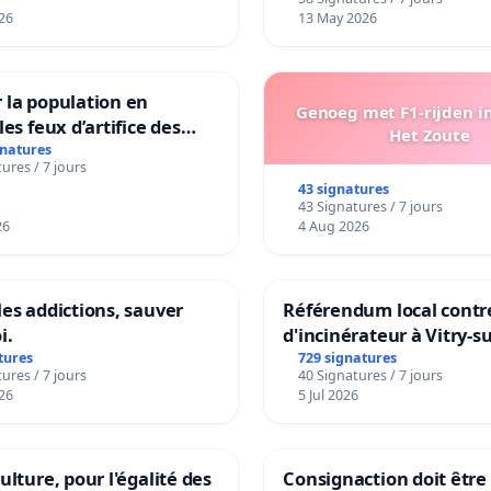
26
13 May 2026
 la population en
Genoeg met F1-rijden i
les feux d’artifice des
Het Zoute
gnatures
ures / 7 jours
43 signatures
43 Signatures / 7 jours
26
4 Aug 2026
les addictions, sauver
Référendum local contre
i.
d'incinérateur à Vitry-s
tures
729 signatures
ures / 7 jours
40 Signatures / 7 jours
26
5 Jul 2026
ulture, pour l'égalité des
Consignaction doit être