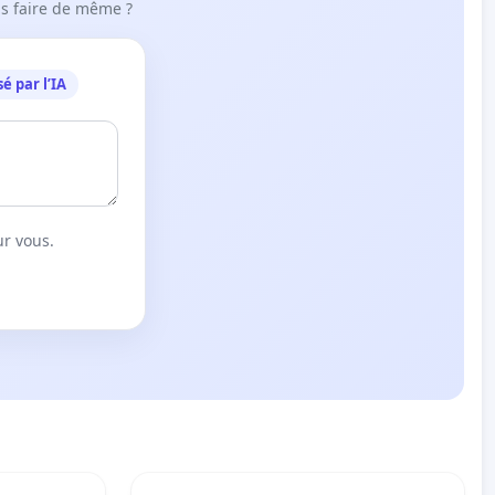
ous faire de même ?
é par l’IA
ur vous.