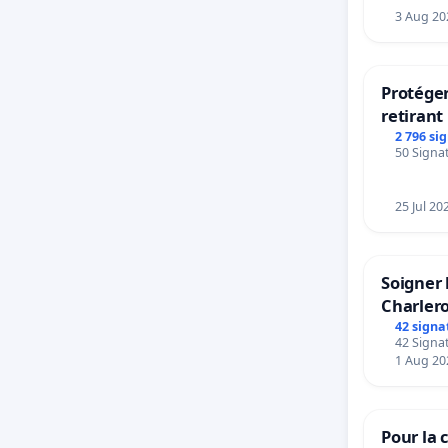
3 Aug 20
Protéger
retirant 
rayons
2 796 si
50 Signat
25 Jul 20
Soigner 
Charlero
42 signa
42 Signat
1 Aug 20
Pour la c