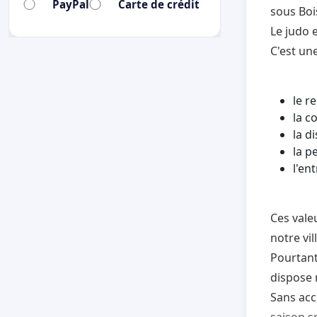
PayPal
Carte de crédit
sous Boi
Le judo 
C'est un
le r
la c
la di
la p
l'en
Ces vale
notre vill
Pourtant
dispose 
Sans acc
saison sp