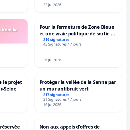
22 Jul 2026
Pour la fermeture de Zone Bleue
n Knokke-
et une vraie politique de sortie de
la dépendance
219 signatures
43 Signatures / 7 jours
26 Jul 2026
 le projet
Protéger la vallée de la Senne par
ur-Seine
un mur antibruit vert
217 signatures
31 Signatures / 7 jours
16 Jul 2026
 réservée
Non aux appels d’offres de