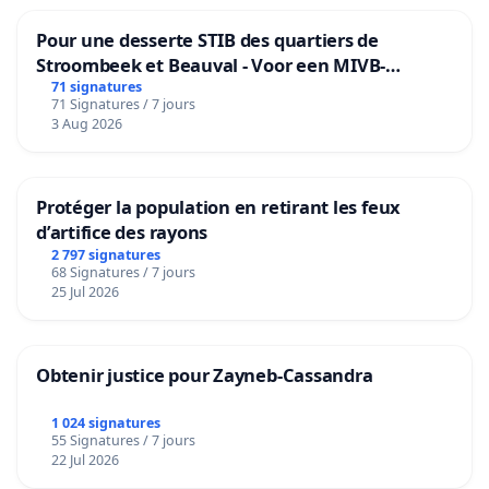
Pour une desserte STIB des quartiers de
Stroombeek et Beauval - Voor een MIVB-
bediening van de wijken Strombeek en Het
71 signatures
71 Signatures / 7 jours
Voor
3 Aug 2026
Protéger la population en retirant les feux
d’artifice des rayons
2 797 signatures
68 Signatures / 7 jours
25 Jul 2026
Obtenir justice pour Zayneb-Cassandra
1 024 signatures
55 Signatures / 7 jours
22 Jul 2026