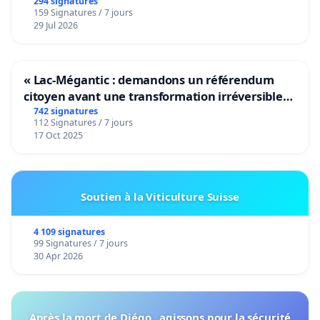
294 signatures
159 Signatures / 7 jours
29 Jul 2026
« Lac-Mégantic : demandons un référendum
citoyen avant une transformation irréversible
de notre territoire »
742 signatures
112 Signatures / 7 jours
17 Oct 2025
Soutien à la Viticulture Suisse
4 109 signatures
99 Signatures / 7 jours
30 Apr 2026
Après la mort de Diégo , agissons pour la sécurité