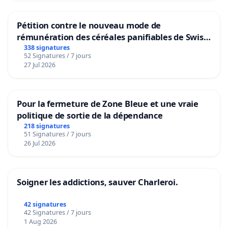
Pétition contre le nouveau mode de
rémunération des céréales panifiables de Swiss
granum basé sur la teneur en protéines
338 signatures
52 Signatures / 7 jours
27 Jul 2026
Pour la fermeture de Zone Bleue et une vraie
politique de sortie de la dépendance
218 signatures
51 Signatures / 7 jours
26 Jul 2026
Soigner les addictions, sauver Charleroi.
42 signatures
42 Signatures / 7 jours
1 Aug 2026