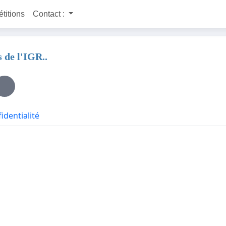
étitions
Contact :
 de l'IGR..
identialité