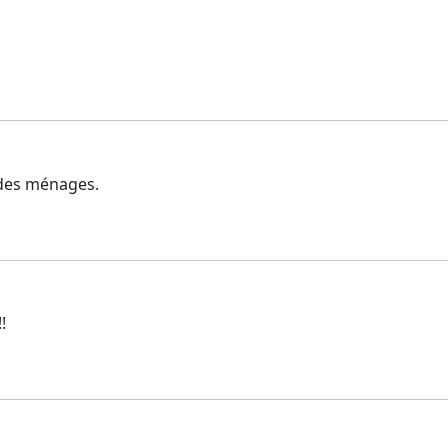
t des ménages.
!