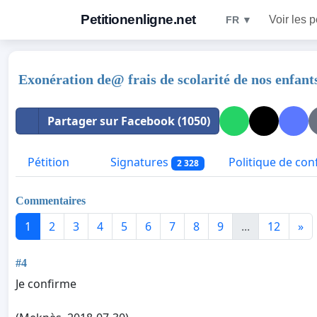
Petitionenligne.net
Voir les p
FR ▼
Exonération de@ frais de scolarité de nos enfants
Partager sur Facebook (1050)
Pétition
Signatures
Politique de conf
2 328
Commentaires
1
2
3
4
5
6
7
8
9
...
12
»
#4
Je confirme