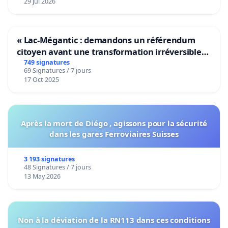
29 Jul 2026
« Lac-Mégantic : demandons un référendum
citoyen avant une transformation irréversible
de notre territoire »
749 signatures
69 Signatures / 7 jours
17 Oct 2025
Après la mort de Diégo , agissons pour la sécurité
dans les gares Ferroviaires Suisses
3 193 signatures
48 Signatures / 7 jours
13 May 2026
Non à la déviation de la RN113 dans ces conditions