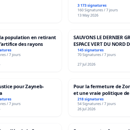
3 173 signatures
160 Signatures / 7 jours
13 May 2026
la population en retirant
SAUVONS LE DERNIER G
’artifice des rayons
ESPACE VERT DU NORD D
BOUGERIES
natures
145 signatures
res / 7 jours
70 Signatures / 7 jours
6
27 Jul 2026
ustice pour Zayneb-
Pour la fermeture de Zo
a
et une vraie politique de
la dépendance
natures
218 signatures
res / 7 jours
54 Signatures / 7 jours
6
26 Jul 2026