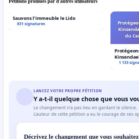
Pétitions promues par d'autres utilisateurs
Sauvons l'immeuble le Lido
Protégeon
831 signatures
Kinsenda
du Ce
Protégeons
Kinsendael
Centre spo
1 133 sign
LANCEZ VOTRE PROPRE PÉTITION
Y a-t-il quelque chose que vous vo
Le changement n'a pas lieu en gardant le silence.
L'auteur de cette pétition a eu le courage de ses o
Décrivez le changement que vous souhaitez