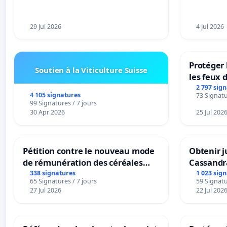
29 Jul 2026
4 Jul 2026
Protéger 
Soutien à la Viticulture Suisse
les feux d
2 797 sig
4 105 signatures
73 Signatu
99 Signatures / 7 jours
30 Apr 2026
25 Jul 202
Pétition contre le nouveau mode
Obtenir j
de rémunération des céréales
Cassandr
panifiables de Swiss granum basé
338 signatures
1 023 sig
65 Signatures / 7 jours
59 Signatu
sur la teneur en protéines
27 Jul 2026
22 Jul 202