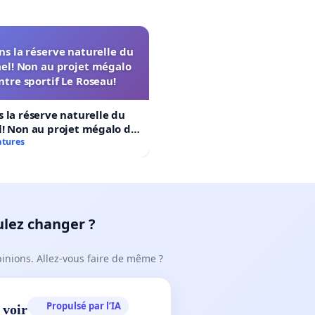
s la réserve naturelle du
el! Non au projet mégalo
ntre sportif Le Roseau!
 la réserve naturelle du
! Non au projet mégalo du
rtif Le Roseau!
atures
ulez changer ?
pinions. Allez-vous faire de même ?
Propulsé par l’IA
 voir