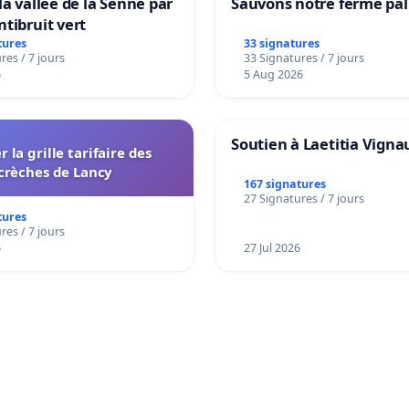
la vallée de la Senne par
Sauvons notre ferme pal
tibruit vert
tures
33 signatures
res / 7 jours
33 Signatures / 7 jours
6
5 Aug 2026
Soutien à Laetitia Vigna
r la grille tarifaire des
crèches de Lancy
167 signatures
27 Signatures / 7 jours
tures
res / 7 jours
6
27 Jul 2026