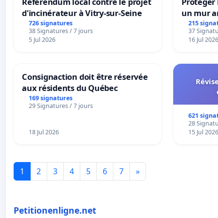
Référendum local contre le projet
Protéger 
d'incinérateur à Vitry-sur-Seine
un mur an
726 signatures
215 signa
38 Signatures / 7 jours
37 Signatu
5 Jul 2026
16 Jul 202
Consignaction doit être réservée
Révise
aux résidents du Québec
169 signatures
29 Signatures / 7 jours
621 signa
28 Signatu
18 Jul 2026
15 Jul 202
1
2
3
4
5
6
7
»
Petitionenligne.net