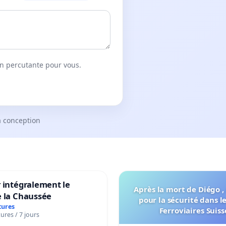
on percutante pour vous.
a conception
 intégralement le
Après la mort de Diégo ,
e la Chaussée
pour la sécurité dans l
tures
Ferroviaires Suiss
ures / 7 jours