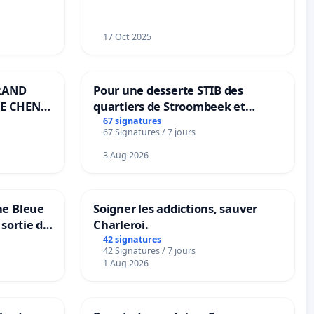
17 Oct 2025
RAND
Pour une desserte STIB des
E CHENE-
quartiers de Stroombeek et
Beauval - Voor een MIVB-
67 signatures
67 Signatures / 7 jours
bediening van de wijken
Strombeek en Het Voor
3 Aug 2026
ne Bleue
Soigner les addictions, sauver
 sortie de
Charleroi.
42 signatures
42 Signatures / 7 jours
1 Aug 2026