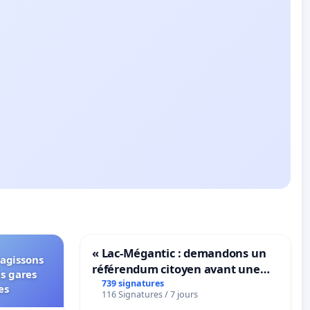
« Lac-Mégantic : demandons un
 agissons
référendum citoyen avant une
es gares
transformation irréversible de
739 signatures
es
116 Signatures / 7 jours
notre territoire »