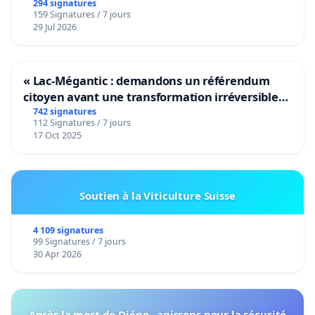
294 signatures
159 Signatures / 7 jours
29 Jul 2026
« Lac-Mégantic : demandons un référendum
citoyen avant une transformation irréversible
de notre territoire »
742 signatures
112 Signatures / 7 jours
17 Oct 2025
Soutien à la Viticulture Suisse
4 109 signatures
99 Signatures / 7 jours
30 Apr 2026
Après la mort de Diégo , agissons pour la sécurité