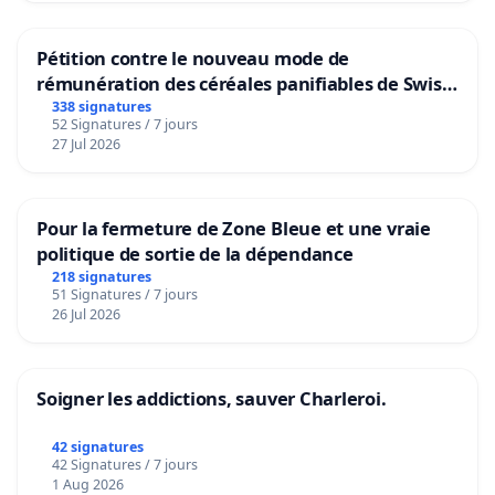
Pétition contre le nouveau mode de
rémunération des céréales panifiables de Swiss
granum basé sur la teneur en protéines
338 signatures
52 Signatures / 7 jours
27 Jul 2026
Pour la fermeture de Zone Bleue et une vraie
politique de sortie de la dépendance
218 signatures
51 Signatures / 7 jours
26 Jul 2026
Soigner les addictions, sauver Charleroi.
42 signatures
42 Signatures / 7 jours
1 Aug 2026