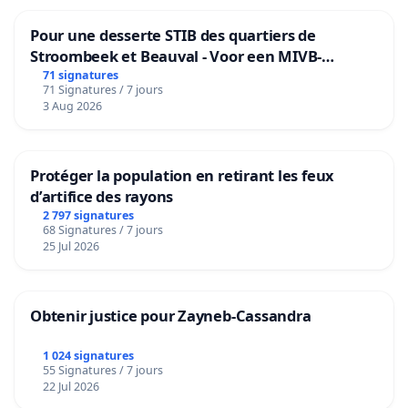
Pour une desserte STIB des quartiers de
Stroombeek et Beauval - Voor een MIVB-
bediening van de wijken Strombeek en Het
71 signatures
71 Signatures / 7 jours
Voor
3 Aug 2026
Protéger la population en retirant les feux
d’artifice des rayons
2 797 signatures
68 Signatures / 7 jours
25 Jul 2026
Obtenir justice pour Zayneb-Cassandra
1 024 signatures
55 Signatures / 7 jours
22 Jul 2026