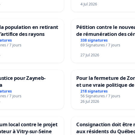
6
4 Jul 2026
la population en retirant
Pétition contre le nouv
’artifice des rayons
de rémunération des cér
panifiables de Swiss gr
natures
338 signatures
res / 7 jours
69 Signatures / 7 jours
sur la teneur en protéin
6
27 Jul 2026
ustice pour Zayneb-
Pour la fermeture de Zo
a
et une vraie politique de
la dépendance
natures
218 signatures
res / 7 jours
56 Signatures / 7 jours
6
26 Jul 2026
m local contre le projet
Consignaction doit être 
ateur à Vitry-sur-Seine
aux résidents du Québe