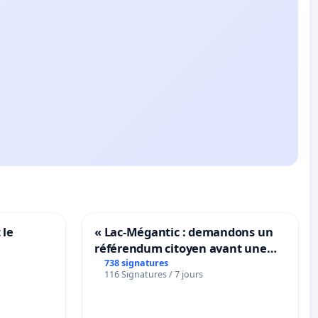
 le
« Lac-Mégantic : demandons un
référendum citoyen avant une
transformation irréversible de
738 signatures
116 Signatures / 7 jours
notre territoire »