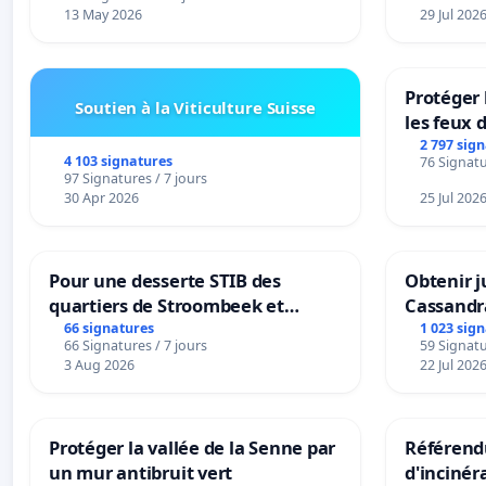
13 May 2026
29 Jul 202
Protéger 
Soutien à la Viticulture Suisse
les feux d
2 797 sig
4 103 signatures
76 Signatu
97 Signatures / 7 jours
30 Apr 2026
25 Jul 202
Pour une desserte STIB des
Obtenir j
quartiers de Stroombeek et
Cassandr
Beauval - Voor een MIVB-
66 signatures
1 023 sig
66 Signatures / 7 jours
59 Signatu
bediening van de wijken
3 Aug 2026
22 Jul 202
Strombeek en Het Voor
Protéger la vallée de la Senne par
Référendu
un mur antibruit vert
d'incinér