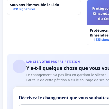
Sauvons l'immeuble le Lido
Protégeon
831 signatures
Kinsenda
du Ce
Protégeons
Kinsendael
Centre spo
1 133 sign
LANCEZ VOTRE PROPRE PÉTITION
Y a-t-il quelque chose que vous vo
Le changement n'a pas lieu en gardant le silence.
L'auteur de cette pétition a eu le courage de ses o
Décrivez le changement que vous souhaitez