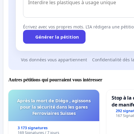
Écrivez avec vos propres mots. L’IA rédigera une pétiti
Générer la pétition
Vos données vous appartiennent
Confidentialité dès l
Autres pétitions qui pourraient vous intéresser
Stop à la
Après la mort de Diégo , agissons
de manif
pour la sécurité dans les gares
292 signa
Ferroviaires Suisses
167 Signat
3 173 signatures
169 Signatures / 7 jours