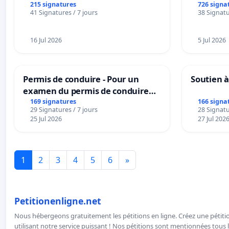
215 signatures
726 signa
41 Signatures / 7 jours
38 Signatu
16 Jul 2026
5 Jul 2026
Permis de conduire - Pour un
Soutien à
examen du permis de conduire
accessible dans plusieurs langues
169 signatures
166 signa
29 Signatures / 7 jours
28 Signatu
à Bruxelles
25 Jul 2026
27 Jul 202
1
2
3
4
5
6
»
Petitionenligne.net
Nous hébergeons gratuitement les pétitions en ligne. Créez une pétitio
utilisant notre service puissant ! Nos pétitions sont mentionnées tous l