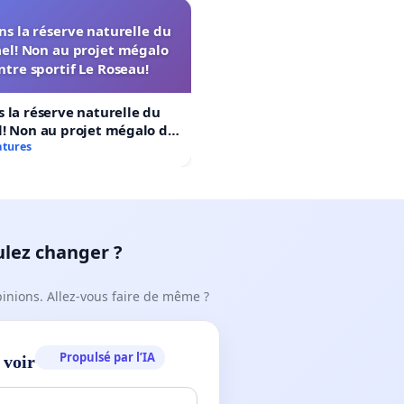
s la réserve naturelle du
el! Non au projet mégalo
ntre sportif Le Roseau!
 la réserve naturelle du
! Non au projet mégalo du
rtif Le Roseau!
atures
ulez changer ?
pinions. Allez-vous faire de même ?
Propulsé par l’IA
 voir