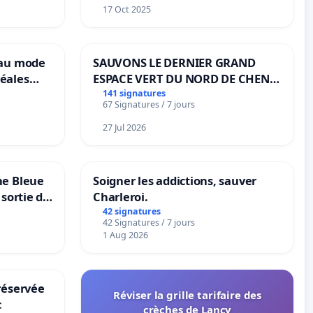
17 Oct 2025
eau mode
SAUVONS LE DERNIER GRAND
éales
ESPACE VERT DU NORD DE CHENE-
anum basé
BOUGERIES
141 signatures
67 Signatures / 7 jours
es
27 Jul 2026
ne Bleue
Soigner les addictions, sauver
 sortie de
Charleroi.
42 signatures
42 Signatures / 7 jours
1 Aug 2026
réservée
Réviser la grille tarifaire des
c
crèches de Lancy