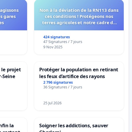
 agissons
Non à la déviation de la RN113 dans
es gares
ces conditions ! Protégeons nos
es
terres agricoles et notre cadre de
vie !
424 signatures
47 Signatures / 7 jours
9 Nov 2025
le projet
Protéger la population en retirant
r-Seine
les feux d’artifice des rayons
2 796 signatures
36 Signatures / 7 jours
25 Jul 2026
nfin la
Soigner les addictions, sauver