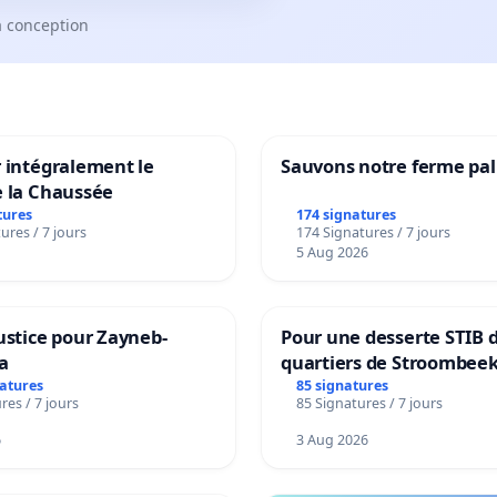
a conception
 intégralement le
Sauvons notre ferme pal
e la Chaussée
tures
174 signatures
ures / 7 jours
174 Signatures / 7 jours
5 Aug 2026
ustice pour Zayneb-
Pour une desserte STIB 
a
quartiers de Stroombeek
Beauval - Voor een MIVB
natures
85 signatures
res / 7 jours
85 Signatures / 7 jours
bediening van de wijken
Strombeek en Het Voor
6
3 Aug 2026